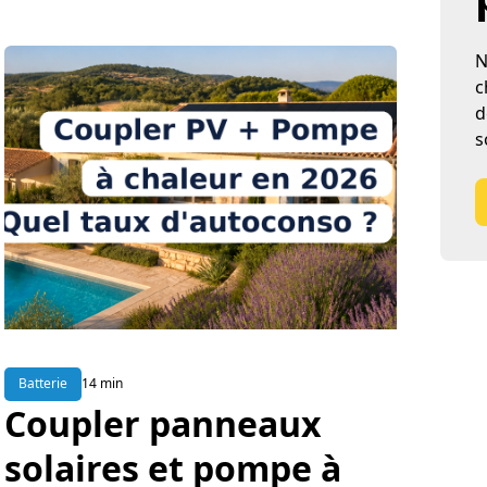
N
c
d
s
Batterie
14 min
Coupler panneaux
solaires et pompe à