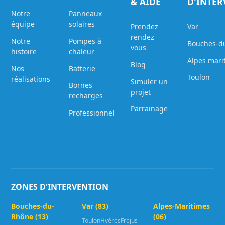
& AIDE
D'INTE
Notre
Panneaux
équipe
solaires
Prendez
Var
rendez
Notre
Pompes à
Bouches-d
vous
histoire
chaleur
Alpes mari
Blog
Nos
Batterie
Toulon
réalisations
Simuler un
Bornes
projet
recharges
Parrainage
Professionnel
ZONES D'INTERVENTION
Bouches-du-
Var (83)
Alpes-Maritimes
Rhône (13)
(06)
Toulon
Hyères
Fréjus