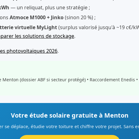
/kWh
— un reliquat, plus une stratégie ;
ions
Atmoce M1000 + Jinko
(sinon 20 %) ;
tterie virtuelle MyLight
(surplus valorisé jusqu'à ~19 c€/
arer les solutions de stockage
.
des photovoltaïques 2026
.
e Menton (dossier ABF si secteur protégé) • Raccordement Enedis •
Votre étude solaire gratuite à Menton
er se déplace, étudie votre toiture et chiffre votre projet. Sans