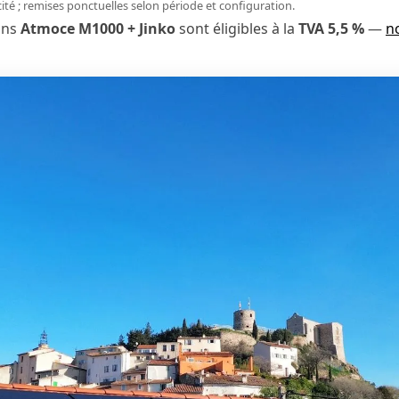
icité ; remises ponctuelles selon période et configuration.
ons
Atmoce M1000 + Jinko
sont éligibles à la
TVA 5,5 %
—
n