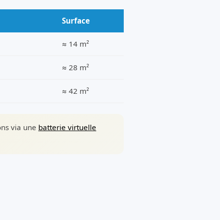
Surface
≈ 14 m²
≈ 28 m²
≈ 42 m²
sons via une
batterie virtuelle