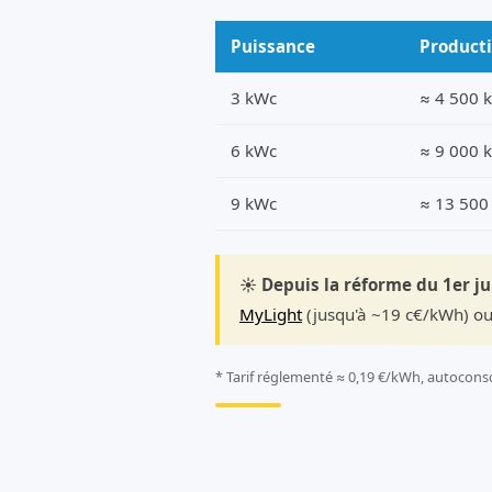
Puissance
Product
3 kWc
≈ 4 500 
6 kWc
≈ 9 000 
9 kWc
≈ 13 500
☀️ Depuis la réforme du 1er j
MyLight
(jusqu'à ~19 c€/kWh) ou
* Tarif réglementé ≈ 0,19 €/kWh, autocons