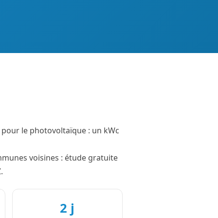
s pour le photovoltaïque : un kWc
mmunes voisines : étude gratuite
.
2 j