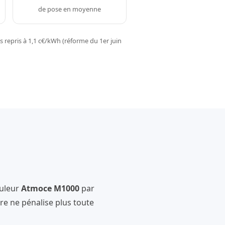
de pose en moyenne
 repris à 1,1 c€/kWh (réforme du 1er juin
uleur
Atmoce M1000
par
e ne pénalise plus toute