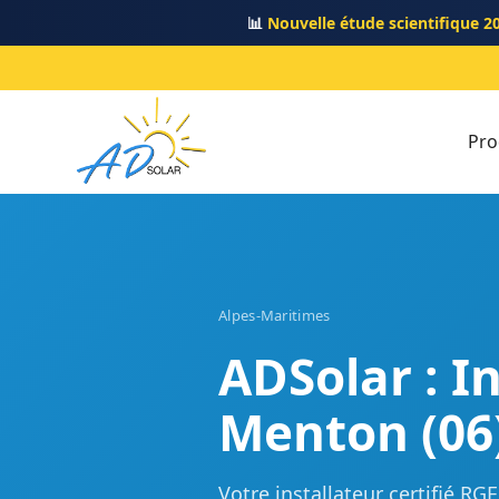
📊
Nouvelle étude scientifique 2
Pro
Alpes-Maritimes
ADSolar : I
Menton (06
Votre installateur certifié R