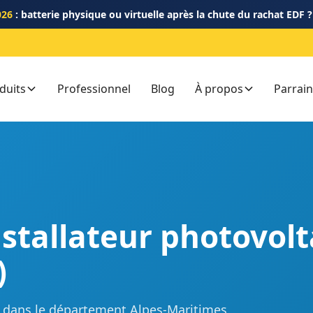
026
: batterie physique ou virtuelle après la chute du rachat EDF 
duits
Professionnel
Blog
À propos
Parrai
nstallateur photovol
)
GE dans le département Alpes-Maritimes