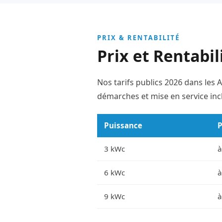
PRIX & RENTABILITÉ
Prix et Rentabi
Nos tarifs publics 2026 dans les
démarches et mise en service incl
Puissance
P
3 kWc
à
6 kWc
à
9 kWc
à