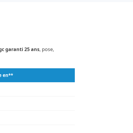
c garanti 25 ans
, pose,
e en**