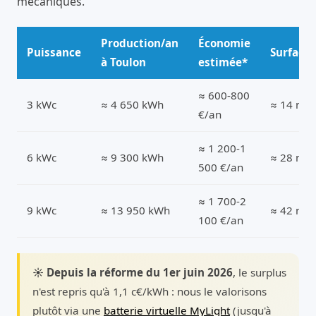
mécaniques.
Production/an
Économie
Puissance
Surface
à Toulon
estimée*
≈ 600-800
3 kWc
≈ 4 650 kWh
≈ 14 m²
€/an
≈ 1 200-1
6 kWc
≈ 9 300 kWh
≈ 28 m²
500 €/an
≈ 1 700-2
9 kWc
≈ 13 950 kWh
≈ 42 m²
100 €/an
☀️ Depuis la réforme du 1er juin 2026
, le surplus
n'est repris qu'à 1,1 c€/kWh : nous le valorisons
plutôt via une
batterie virtuelle MyLight
(jusqu'à