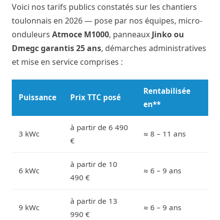
Voici nos tarifs publics constatés sur les chantiers
toulonnais en 2026 — pose par nos équipes, micro-
onduleurs
Atmoce M1000
, panneaux
Jinko ou
Dmegc garantis 25 ans
, démarches administratives
et mise en service comprises :
Rentabilisée
Puissance
Prix TTC posé
en**
à partir de 6 490
3 kWc
≈ 8 – 11 ans
€
à partir de 10
6 kWc
≈ 6 – 9 ans
490 €
à partir de 13
9 kWc
≈ 6 – 9 ans
990 €