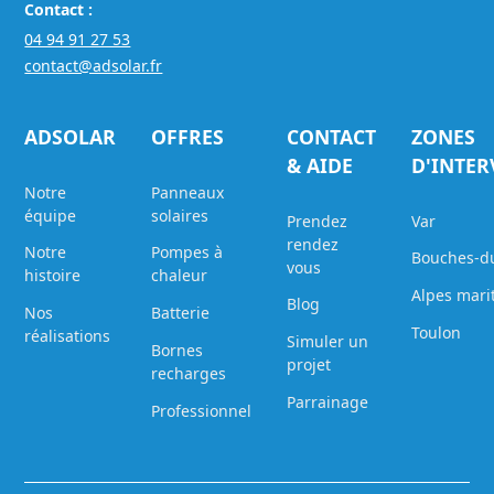
Contact :
04 94 91 27 53
contact@adsolar.fr
ADSOLAR
OFFRES
CONTACT
ZONES
& AIDE
D'INTE
Notre
Panneaux
équipe
solaires
Prendez
Var
rendez
Notre
Pompes à
Bouches-d
vous
histoire
chaleur
Alpes mari
Blog
Nos
Batterie
Toulon
réalisations
Simuler un
Bornes
projet
recharges
Parrainage
Professionnel