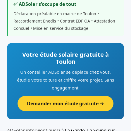
✅ ADSolar s'occupe de tout
Déclaration préalable en mairie de Toulon •
Raccordement Enedis • Contrat EDF OA • Attestation
Consuel • Mise en service du stockage
Votre étude solaire gratuite à
Toulon
Un conseiller ADSolar se déplace chez vous,
étudie votre toiture et chiffre votre projet. Sans
engagement.
Demander mon étude gratuite →
ADSolar intervient aussi à
La Garde
,
La Seyne-sur-