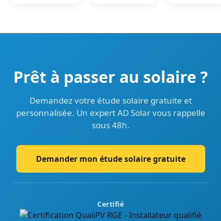
Prêt à passer au solaire ?
Demandez votre étude solaire gratuite et
personnalisée. Un expert AD Solar vous rappelle
sous 48h.
Demander mon étude solaire gratuite
Certifié