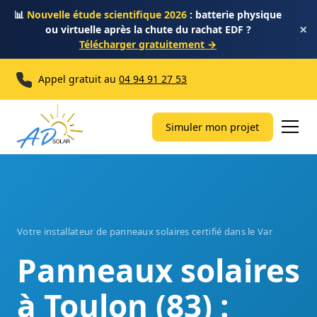
📊
Nouvelle étude scientifique 2026
: batterie physique
×
ou virtuelle après la chute du rachat EDF ?
Télécharger gratuitement →
Appel gratuit au
04 94 91 27 53
Simuler mon projet
Votre installateur de panneaux solaires certifié dans le Var
Panneaux solaires
à Toulon (83) :