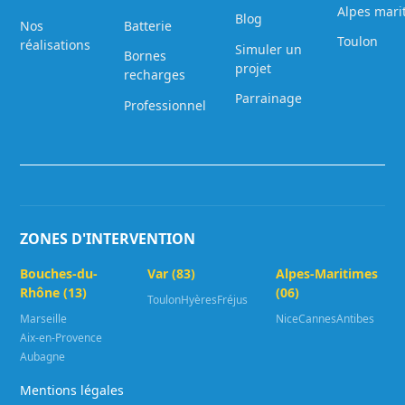
Alpes mari
Blog
Nos
Batterie
Toulon
réalisations
Simuler un
Bornes
projet
recharges
Parrainage
Professionnel
ZONES D'INTERVENTION
Bouches-du-
Var (83)
Alpes-Maritimes
Rhône (13)
(06)
Toulon
Hyères
Fréjus
Marseille
Nice
Cannes
Antibes
Aix-en-Provence
Aubagne
Mentions légales