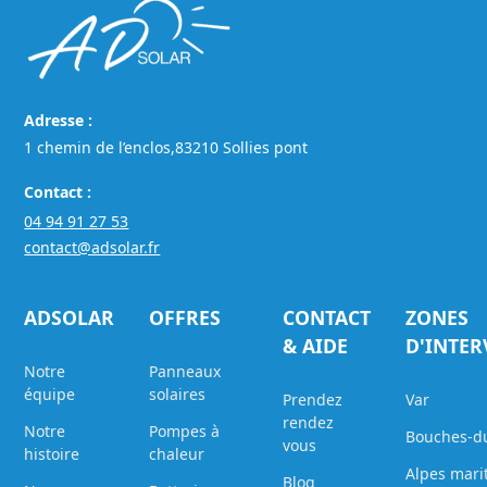
Adresse :
1 chemin de l’enclos,83210 Sollies pont
Contact :
04 94 91 27 53
contact@adsolar.fr
ADSOLAR
OFFRES
CONTACT
ZONES
& AIDE
D'INTE
Notre
Panneaux
équipe
solaires
Prendez
Var
rendez
Notre
Pompes à
Bouches-d
vous
histoire
chaleur
Alpes mari
Blog