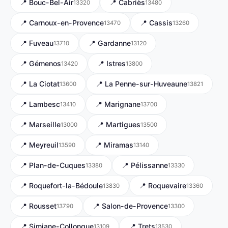
📍 Bouc-Bel-Air
📍 Cabriès
13320
13480
📍 Carnoux-en-Provence
📍 Cassis
13470
13260
📍 Fuveau
📍 Gardanne
13710
13120
📍 Gémenos
📍 Istres
13420
13800
📍 La Ciotat
📍 La Penne-sur-Huveaune
13600
13821
📍 Lambesc
📍 Marignane
13410
13700
📍 Marseille
📍 Martigues
13000
13500
📍 Meyreuil
📍 Miramas
13590
13140
📍 Plan-de-Cuques
📍 Pélissanne
13380
13330
📍 Roquefort-la-Bédoule
📍 Roquevaire
13830
13360
📍 Rousset
📍 Salon-de-Provence
13790
13300
📍 Simiane-Collongue
📍 Trets
13109
13530