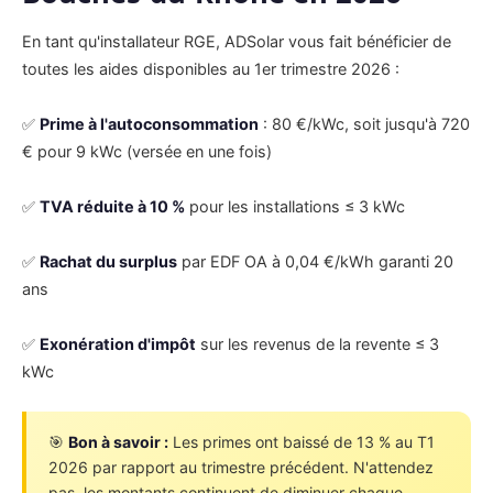
En tant qu'installateur RGE, ADSolar vous fait bénéficier de
toutes les aides disponibles au 1er trimestre 2026 :
✅
Prime à l'autoconsommation
: 80 €/kWc, soit jusqu'à 720
€ pour 9 kWc (versée en une fois)
✅
TVA réduite à 10 %
pour les installations ≤ 3 kWc
✅
Rachat du surplus
par EDF OA à 0,04 €/kWh garanti 20
ans
✅
Exonération d'impôt
sur les revenus de la revente ≤ 3
kWc
🎯
Bon à savoir :
Les primes ont baissé de 13 % au T1
2026 par rapport au trimestre précédent. N'attendez
pas, les montants continuent de diminuer chaque