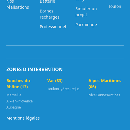
Nos
Batterie
Toulon
réalisations
Simuler un
Bornes
projet
recharges
Parrainage
Professionnel
ZONES D'INTERVENTION
Bouches-du-
Var (83)
Alpes-Maritimes
Rhône (13)
(06)
Toulon
Hyères
Fréjus
Marseille
Nice
Cannes
Antibes
Aix-en-Provence
Aubagne
Mentions légales