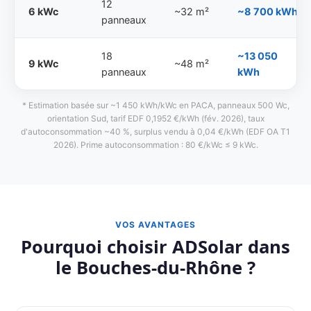
12
6 kWc
~32 m²
~8 700 kWh
panneaux
18
~13 050
9 kWc
~48 m²
panneaux
kWh
* Estimation basée sur ~1 450 kWh/kWc en PACA, panneaux 500 Wc,
orientation Sud, tarif EDF 0,1952 €/kWh (fév. 2026), taux
d'autoconsommation ~40 %, surplus vendu à 0,04 €/kWh (EDF OA T1
2026). Prime autoconsommation : 80 €/kWc ≤ 9 kWc.
VOS AVANTAGES
Pourquoi choisir ADSolar dans
le Bouches-du-Rhône ?