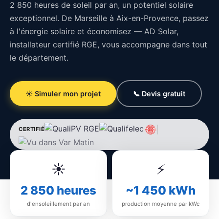
2 850 heures de soleil par an, un potentiel solaire
exceptionnel. De Marseille à Aix-en-Provence, passez
à l'énergie solaire et économisez — AD Solar,
installateur certifié RGE, vous accompagne dans tout
le département.
☀️ Simuler mon projet
📞 Devis gratuit
CERTIFIÉ
☀️
⚡
2 850 heures
~1 450 kWh
d'ensoleillement par an
production moyenne par kWc