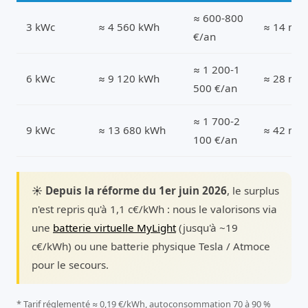
≈ 600-800
3 kWc
≈ 4 560 kWh
≈ 14 m²
€/an
≈ 1 200-1
6 kWc
≈ 9 120 kWh
≈ 28 m²
500 €/an
≈ 1 700-2
9 kWc
≈ 13 680 kWh
≈ 42 m²
100 €/an
☀️ Depuis la réforme du 1er juin 2026
, le surplus
n'est repris qu'à 1,1 c€/kWh : nous le valorisons via
une
batterie virtuelle MyLight
(jusqu'à ~19
c€/kWh) ou une batterie physique Tesla / Atmoce
pour le secours.
* Tarif réglementé ≈ 0,19 €/kWh, autoconsommation 70 à 90 %