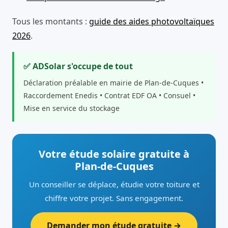
Tous les montants :
guide des aides photovoltaïques
2026
.
✅ ADSolar s'occupe de tout
Déclaration préalable en mairie de Plan-de-Cuques •
Raccordement Enedis • Contrat EDF OA • Consuel •
Mise en service du stockage
Votre étude solaire gratuite à
Plan-de-Cuques
Un conseiller se déplace, étudie votre toiture et
chiffre votre projet. Sans engagement.
Demander mon étude gratuite →