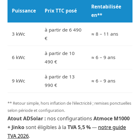
Rentabilisée
Puissance
Prix TTC posé
en**
à partir de 6 490
3 kWc
≈ 8 – 11 ans
€
à partir de 10
6 kWc
≈ 6 – 9 ans
490 €
à partir de 13
9 kWc
≈ 6 – 9 ans
990 €
** Retour simple, hors inflation de l'électricité ; remises ponctuelles
selon période et configuration.
Atout ADSolar :
nos configurations
Atmoce M1000
+ Jinko
sont éligibles à la
TVA 5,5 %
—
notre guide
TVA 2026
.