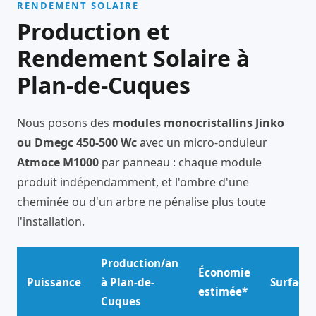
RENDEMENT SOLAIRE
Production et
Rendement Solaire à
Plan-de-Cuques
Nous posons des
modules monocristallins Jinko
ou Dmegc 450-500 Wc
avec un micro-onduleur
Atmoce M1000
par panneau : chaque module
produit indépendamment, et l'ombre d'une
cheminée ou d'un arbre ne pénalise plus toute
l'installation.
Production/an
Économie
Puissance
à Plan-de-
Surface
estimée*
Cuques