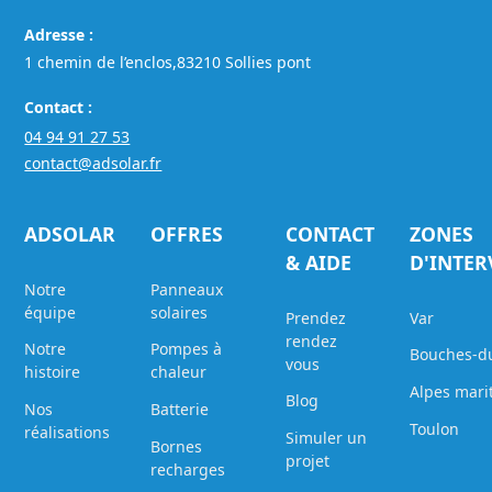
Adresse :
1 chemin de l’enclos,83210 Sollies pont
Contact :
04 94 91 27 53
contact@adsolar.fr
ADSOLAR
OFFRES
CONTACT
ZONES
& AIDE
D'INTE
Notre
Panneaux
équipe
solaires
Prendez
Var
rendez
Notre
Pompes à
Bouches-d
vous
histoire
chaleur
Alpes mari
Blog
Nos
Batterie
Toulon
réalisations
Simuler un
Bornes
projet
recharges