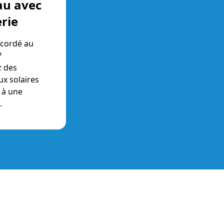
au avec
erie
cordé au
?
z des
x solaires
 à une
e.