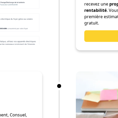
recevez une
pro
rentabilité
. Vou
première estimat
gratuit.
ent, Consuel,