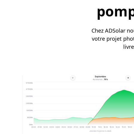
pompe
Chez ADSolar nou
votre projet ph
livr