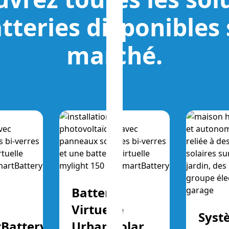
tteries disponibles 
marché.
Batterie
Virtuelle
Syst
Battery
Urban Solar