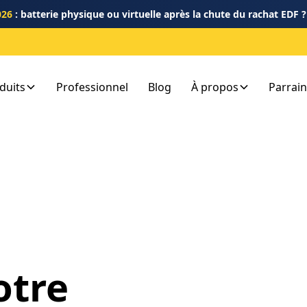
026
: batterie physique ou virtuelle après la chute du rachat EDF 
duits
Professionnel
Blog
À propos
Parrai
a
otre