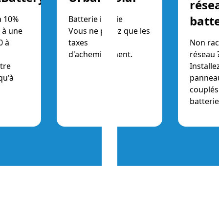
rése
batt
à 10%
Batterie infinie
 à une
Vous ne payez que les
0 à
taxes
Non rac
d'acheminement.
réseau 
tre
Installe
qu'à
panneau
couplés
batteri