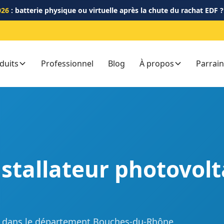
026
: batterie physique ou virtuelle après la chute du rachat EDF 
duits
Professionnel
Blog
À propos
Parrai
nstallateur photovol
RGE dans le département Bouches-du-Rhône