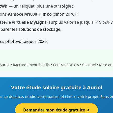
/kWh
— un reliquat, plus une stratégie ;
ions
Atmoce M1000 + Jinko
(sinon 20 %) ;
tterie virtuelle MyLight
(surplus valorisé jusqu'à ~19 c€/
arer les solutions de stockage
.
des photovoltaïques 2026
.
'Auriol • Raccordement Enedis • Contrat EDF OA • Consuel • Mise en
Votre étude solaire gratuite à Auriol
er se déplace, étudie votre toiture et chiffre votre projet. Sans
Demander mon étude gratuite →