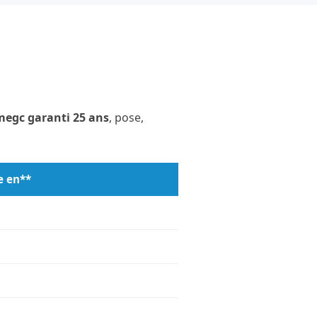
egc garanti 25 ans
, pose,
e en**