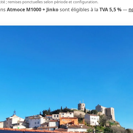
icité ; remises ponctuelles selon période et configuration.
ons
Atmoce M1000 + Jinko
sont éligibles à la
TVA 5,5 %
—
n