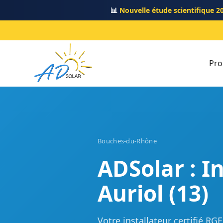
📊
Nouvelle étude scientifique 2
Pro
Bouches-du-Rhône
ADSolar : I
Auriol (13)
Votre installateur certifié 