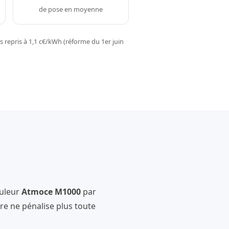
de pose en moyenne
 repris à 1,1 c€/kWh (réforme du 1er juin
uleur
Atmoce M1000
par
e ne pénalise plus toute