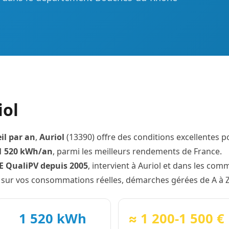
iol
il par an
,
Auriol
(13390) offre des conditions excellentes p
1 520 kWh/an
, parmi les meilleurs rendements de France.
GE QualiPV depuis 2005
, intervient à Auriol et dans les com
 sur vos consommations réelles, démarches gérées de A à Z
1 520 kWh
≈ 1 200-1 500 €