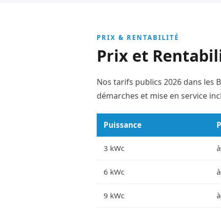
PRIX & RENTABILITÉ
Prix et Rentabil
Nos tarifs publics 2026 dans le
démarches et mise en service incl
Puissance
P
3 kWc
à
6 kWc
à
9 kWc
à