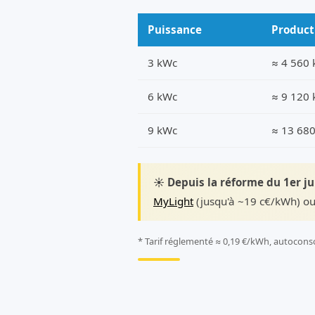
Puissance
Product
3 kWc
≈ 4 560
6 kWc
≈ 9 120
9 kWc
≈ 13 68
☀️ Depuis la réforme du 1er j
MyLight
(jusqu'à ~19 c€/kWh) ou
* Tarif réglementé ≈ 0,19 €/kWh, autocons