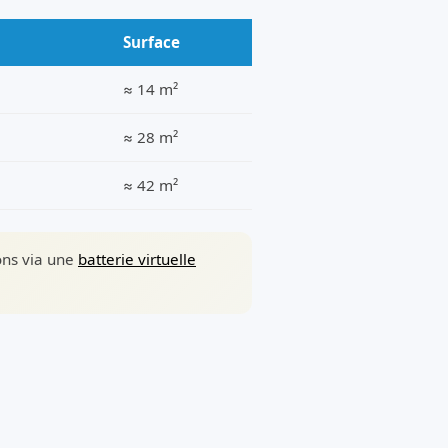
Surface
≈ 14 m²
≈ 28 m²
≈ 42 m²
sons via une
batterie virtuelle