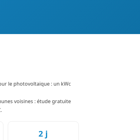
our le photovoltaïque : un kWc
munes voisines : étude gratuite
.
2 j