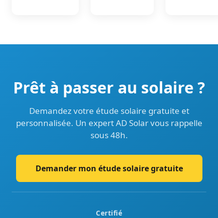
Prêt à passer au solaire ?
Demandez votre étude solaire gratuite et
personnalisée. Un expert AD Solar vous rappelle
sous 48h.
Demander mon étude solaire gratuite
Certifié