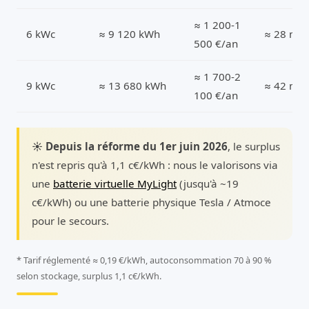
≈ 1 200-1
6 kWc
≈ 9 120 kWh
≈ 28 m²
500 €/an
≈ 1 700-2
9 kWc
≈ 13 680 kWh
≈ 42 m²
100 €/an
☀️ Depuis la réforme du 1er juin 2026
, le surplus
n'est repris qu'à 1,1 c€/kWh : nous le valorisons via
une
batterie virtuelle MyLight
(jusqu'à ~19
c€/kWh) ou une batterie physique Tesla / Atmoce
pour le secours.
* Tarif réglementé ≈ 0,19 €/kWh, autoconsommation 70 à 90 %
selon stockage, surplus 1,1 c€/kWh.