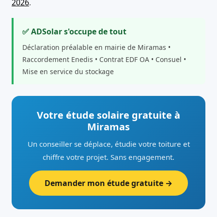
2026
.
✅ ADSolar s'occupe de tout
Déclaration préalable en mairie de Miramas •
Raccordement Enedis • Contrat EDF OA • Consuel •
Mise en service du stockage
Votre étude solaire gratuite à
Miramas
Un conseiller se déplace, étudie votre toiture et
chiffre votre projet. Sans engagement.
Demander mon étude gratuite →