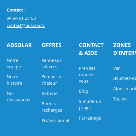
Contact :
04 94 91 27 53
contact@adsolar.fr
ADSOLAR
OFFRES
CONTACT
ZONES
& AIDE
D'INTE
Notre
Panneaux
équipe
solaires
Prendez
Var
rendez
Notre
Pompes à
Bouches-d
vous
histoire
chaleur
Alpes mari
Blog
Nos
Batterie
Toulon
réalisations
Simuler un
Bornes
projet
recharges
Parrainage
Professionnel