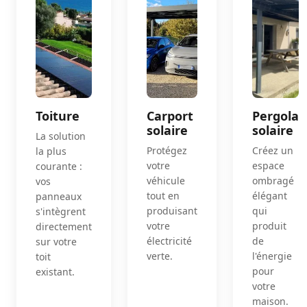
Toiture
Carport
Pergola
solaire
solaire
La solution
Protégez
Créez un
la plus
votre
espace
courante :
véhicule
ombragé
vos
tout en
élégant
panneaux
produisant
qui
s'intègrent
votre
produit
directement
électricité
de
sur votre
verte.
l'énergie
toit
pour
existant.
votre
maison.