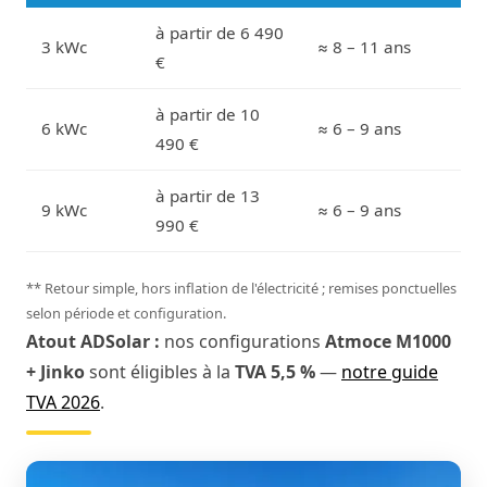
à partir de 6 490
3 kWc
≈ 8 – 11 ans
€
à partir de 10
6 kWc
≈ 6 – 9 ans
490 €
à partir de 13
9 kWc
≈ 6 – 9 ans
990 €
** Retour simple, hors inflation de l'électricité ; remises ponctuelles
selon période et configuration.
Atout ADSolar :
nos configurations
Atmoce M1000
+ Jinko
sont éligibles à la
TVA 5,5 %
—
notre guide
TVA 2026
.