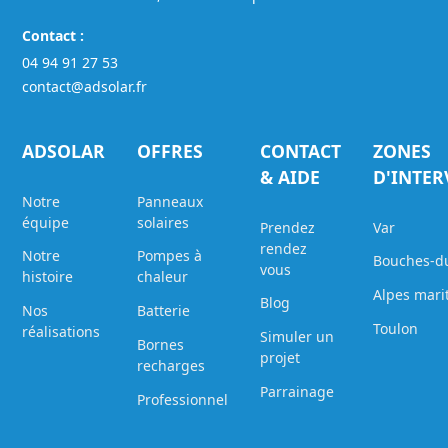
Contact :
04 94 91 27 53
contact@adsolar.fr
ADSOLAR
OFFRES
CONTACT
ZONES
& AIDE
D'INTE
Notre
Panneaux
équipe
solaires
Prendez
Var
rendez
Notre
Pompes à
Bouches-d
vous
histoire
chaleur
Alpes mari
Blog
Nos
Batterie
Toulon
réalisations
Simuler un
Bornes
projet
recharges
Parrainage
Professionnel