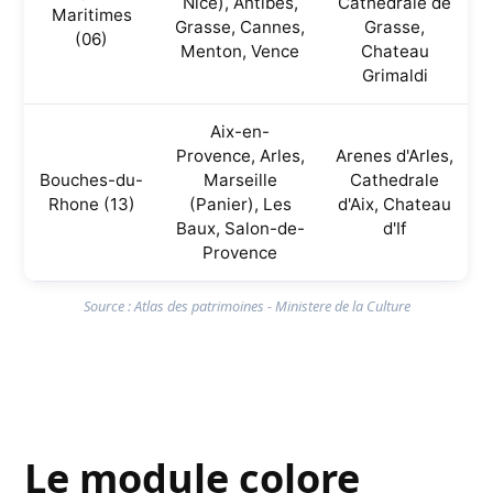
Nice), Antibes,
Cathedrale de
Maritimes
Grasse, Cannes,
Grasse,
(06)
Menton, Vence
Chateau
Grimaldi
Aix-en-
Provence, Arles,
Arenes d'Arles,
Bouches-du-
Marseille
Cathedrale
Rhone (13)
(Panier), Les
d'Aix, Chateau
Baux, Salon-de-
d'If
Provence
Source : Atlas des patrimoines - Ministere de la Culture
Le module colore