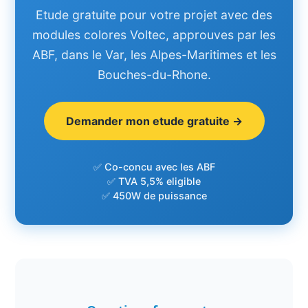
Etude gratuite pour votre projet avec des
modules colores Voltec, approuves par les
ABF, dans le Var, les Alpes-Maritimes et les
Bouches-du-Rhone.
Demander mon etude gratuite →
✅ Co-concu avec les ABF
✅ TVA 5,5% eligible
✅ 450W de puissance