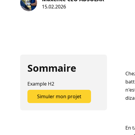
15.02.2026
Sommaire
Che
batt
Example H2
n'es
Simuler mon projet
diza
Simuler mon projet
En t