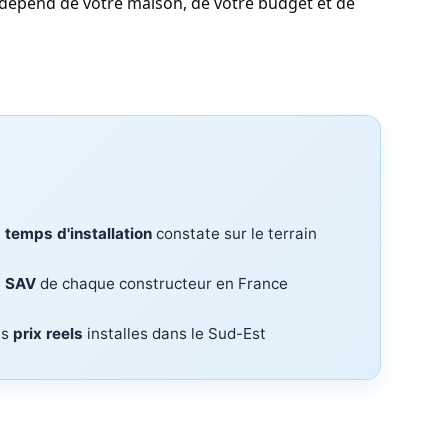
se depend de votre maison, de votre budget et de
e
temps d'installation
constate sur le terrain
e
SAV
de chaque constructeur en France
es
prix reels
installes dans le Sud-Est