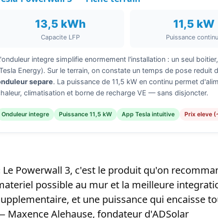
13,5 kWh
11,5 kW
Capacite LFP
Puissance contin
'onduleur integre simplifie enormement l'installation : un seul boiti
(Tesla Energy). Sur le terrain, on constate un temps de pose reduit 
onduleur separe
. La puissance de 11,5 kW en continu permet d'al
chaleur, climatisation et borne de recharge VE — sans disjoncter.
Onduleur integre
Puissance 11,5 kW
App Tesla intuitive
Prix eleve 
« Le Powerwall 3, c'est le produit qu'on recomman
materiel possible au mur et la meilleure integrati
supplementaire, et une puissance qui encaisse tout
— Maxence Alehause, fondateur d'ADSolar