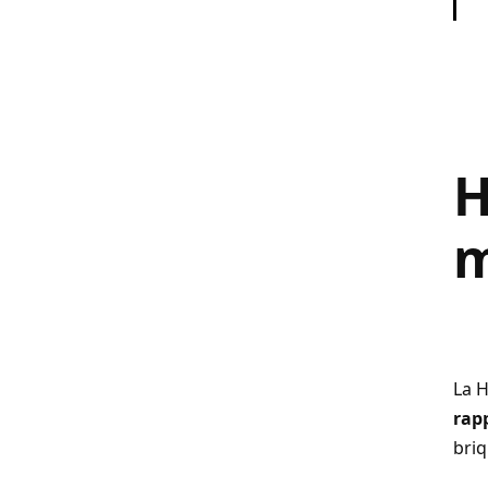
H
m
La H
rap
briq