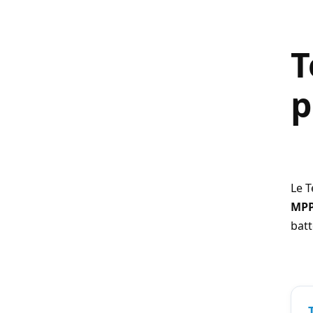
T
p
Le
T
MP
batt