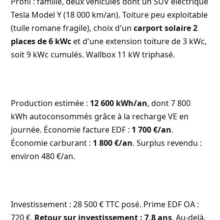
Profil : famille, deux véhicules dont un SUV électrique
Tesla Model Y (18 000 km/an). Toiture peu exploitable
(tuile romane fragile), choix d'un
carport solaire 2
places de 6 kWc
et d'une extension toiture de 3 kWc,
soit 9 kWc cumulés. Wallbox 11 kW triphasé.
Production estimée :
12 600 kWh/an
, dont 7 800
kWh autoconsommés grâce à la recharge VE en
journée. Économie facture EDF :
1 700 €/an
.
Économie carburant :
1 800 €/an
. Surplus revendu :
environ 480 €/an.
Investissement : 28 500 € TTC posé. Prime EDF OA :
720 €.
Retour sur investissement : 7,8 ans
. Au-delà,