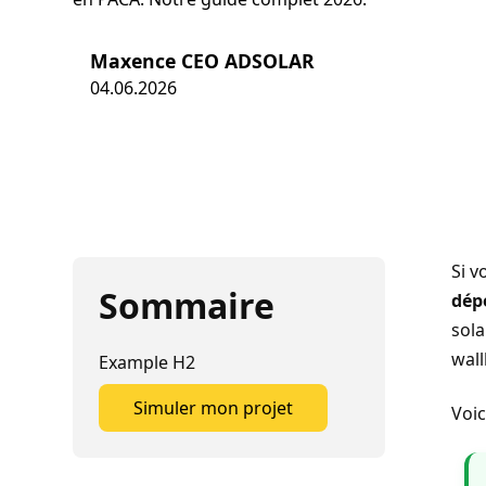
Maxence CEO ADSOLAR
04.06.2026
Si v
Sommaire
dépe
sola
wall
Example H2
Simuler mon projet
Voic
Simuler mon projet