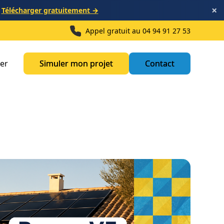
×
?
Télécharger gratuitement →
Appel gratuit au
04 94 91 27 53
ner
Simuler mon projet
Simuler mon projet
Contact
Contact