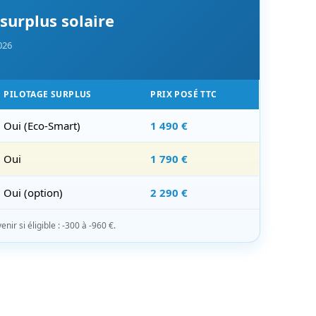
surplus solaire
026
PILOTAGE SURPLUS
PRIX POSÉ TTC
Oui (Eco-Smart)
1 490 €
Oui
1 790 €
Oui (option)
2 290 €
ir si éligible : -300 à -960 €.