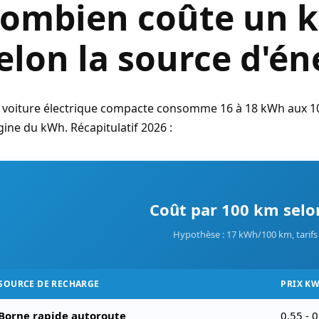
ombien coûte un k
elon la source d'én
 voiture électrique compacte consomme 16 à 18 kWh aux 1
igine du kWh. Récapitulatif 2026 :
Coût par 100 km selo
Hypothèse : 17 kWh/100 km, tarif
SOURCE DE RECHARGE
PRIX K
Borne rapide autoroute
0,55 - 