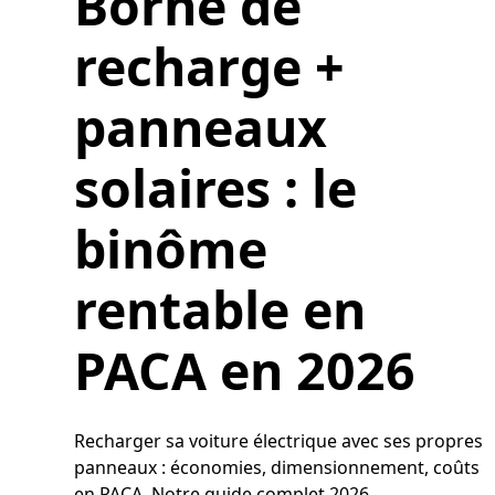
Borne de
recharge +
panneaux
solaires : le
binôme
rentable en
PACA en 2026
Recharger sa voiture électrique avec ses propres
panneaux : économies, dimensionnement, coûts
en PACA. Notre guide complet 2026.