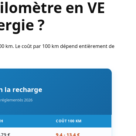
ilomètre en VE
ergie ?
00 km. Le coût par 100 km dépend entièrement de
n la recharge
s réglementés 2026
WH
COÛT 100 KM
0,79 €
9,4 - 13,4 €