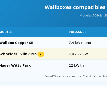
Wallboxes compatibles 
Modèles ADSolar 2
MODÈLE
PUISSANCE
Wallbox Copper SB
7,4 kW mono
Schneider EVlink Pro
7,4 / 22 kW
★
Hager Witty Park
22 kW tri
Prix ADSolar pose comprise. Crédit d'impôt Adven