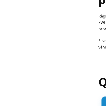
Règl
kWh/
prod
Si v
véhi
Q