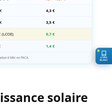
 €
4,3 €
 €
3,5 €
€ (LCOE)
0,7 €
€
1,4 €
llation 6 kWc en PACA.
LIVRE
BLANC
ssance solaire