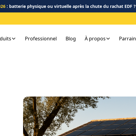
026
: batterie physique ou virtuelle après la chute du rachat EDF 
duits
Professionnel
Blog
À propos
Parrai