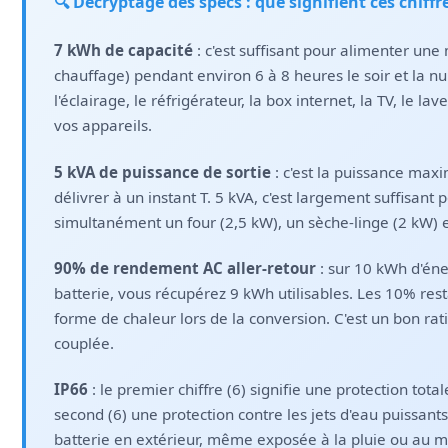
🔍 Décryptage des specs : que signifient ces chiff
7 kWh de capacité
: c'est suffisant pour alimenter un
chauffage) pendant environ 6 à 8 heures le soir et la n
l'éclairage, le réfrigérateur, la box internet, la TV, le la
vos appareils.
5 kVA de puissance de sortie
: c'est la puissance maxi
délivrer à un instant T. 5 kVA, c'est largement suffisant 
simultanément un four (2,5 kW), un sèche-linge (2 kW) et
90% de rendement AC aller-retour
: sur 10 kWh d'éne
batterie, vous récupérez 9 kWh utilisables. Les 10% rest
forme de chaleur lors de la conversion. C'est un bon rat
couplée.
IP66
: le premier chiffre (6) signifie une protection total
second (6) une protection contre les jets d'eau puissants
batterie en extérieur, même exposée à la pluie ou au mi