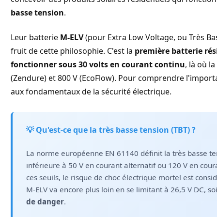
basse tension
.
Leur batterie
M-ELV
(pour Extra Low Voltage, ou Très Bas
fruit de cette philosophie. C'est la
première batterie ré
fonctionner sous 30 volts en courant continu
, là où 
(Zendure) et 800 V (EcoFlow). Pour comprendre l'importan
aux fondamentaux de la sécurité électrique.
💡 Qu'est-ce que la très basse tension (TBT) ?
La norme européenne EN 61140 définit la très basse t
inférieure à 50 V en courant alternatif ou 120 V en cou
ces seuils, le risque de choc électrique mortel est con
M-ELV va encore plus loin en se limitant à 26,5 V DC, so
de danger
.