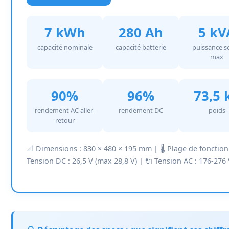
7 kWh
280 Ah
5 kV
capacité nominale
capacité batterie
puissance s
max
90%
96%
73,5 
rendement AC aller-
rendement DC
poids
retour
📐 Dimensions : 830 × 480 × 195 mm | 🌡️ Plage de fonctio
Tension DC : 26,5 V (max 28,8 V) | 🔌 Tension AC : 176-276