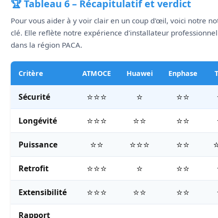
🏆 Tableau 6 – Récapitulatif et verdict
Pour vous aider à y voir clair en un coup d'œil, voici notre n
clé. Elle reflète notre expérience d'installateur professionnel
dans la région PACA.
Critère
ATMOCE
Huawei
Enphase
⭐⭐⭐
⭐
⭐⭐
Sécurité
⭐⭐⭐
⭐⭐
⭐⭐
Longévité
⭐⭐
⭐⭐⭐
⭐⭐
Puissance
⭐⭐⭐
⭐
⭐⭐
Retrofit
⭐⭐⭐
⭐⭐
⭐⭐
Extensibilité
Rapport