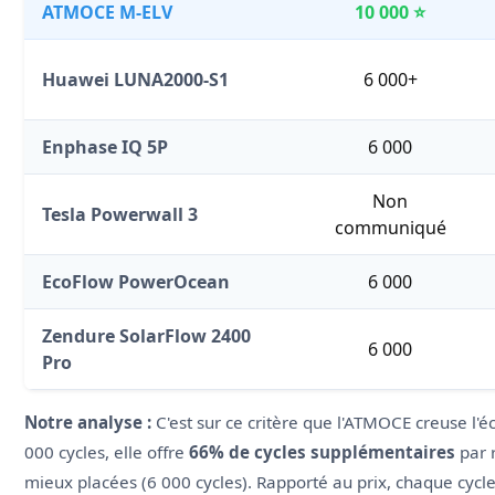
ATMOCE M-ELV
10 000 ⭐
Huawei LUNA2000-S1
6 000+
Enphase IQ 5P
6 000
Non
Tesla Powerwall 3
communiqué
EcoFlow PowerOcean
6 000
Zendure SolarFlow 2400
6 000
Pro
Notre analyse :
C'est sur ce critère que l'ATMOCE creuse l'éca
000 cycles, elle offre
66% de cycles supplémentaires
par 
mieux placées (6 000 cycles). Rapporté au prix, chaque cycl