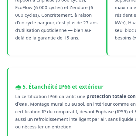
EcoFlow (6 000 cycles) et Zendure (6
maximale 
000 cycles). Concrètement, à raison
résidentie
d'un cycle par jour, c'est plus de 27 ans
kWh), Hua
d'utilisation quotidienne — bien au-
seul bloc 
delà de la garantie de 15 ans.
besoins é
🌧️ 5. Étanchéité IP66 et extérieur
La certification IP66 garantit une
protection totale cont
d'eau
. Montage mural ou au sol, en intérieur comme en e
certification IP du comparatif, devant Enphase (IP55) et 
aussi un refroidissement intelligent par air, sans liquide 
ou nécessiter un entretien.