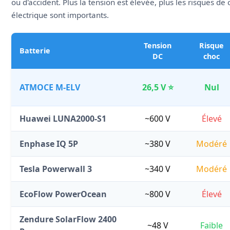
ou d'accident. Plus la tension est élevée, plus les risques de 
électrique sont importants.
Tension
Risque
Batterie
DC
choc
ATMOCE M-ELV
26,5 V ⭐
Nul
Huawei LUNA2000-S1
~600 V
Élevé
Enphase IQ 5P
~380 V
Modéré
Tesla Powerwall 3
~340 V
Modéré
EcoFlow PowerOcean
~800 V
Élevé
Zendure SolarFlow 2400
~48 V
Faible