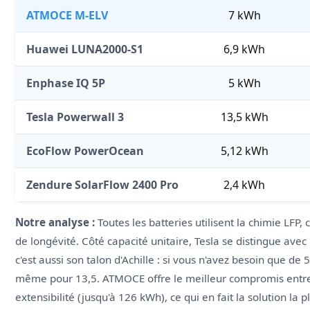
ATMOCE M-ELV
7 kWh
Huawei LUNA2000-S1
6,9 kWh
Enphase IQ 5P
5 kWh
Tesla Powerwall 3
13,5 kWh
EcoFlow PowerOcean
5,12 kWh
Zendure SolarFlow 2400 Pro
2,4 kWh
Notre analyse :
Toutes les batteries utilisent la chimie LFP, 
de longévité. Côté capacité unitaire, Tesla se distingue ave
c'est aussi son talon d'Achille : si vous n'avez besoin que d
même pour 13,5. ATMOCE offre le meilleur compromis entre 
extensibilité (jusqu'à 126 kWh), ce qui en fait la solution la p