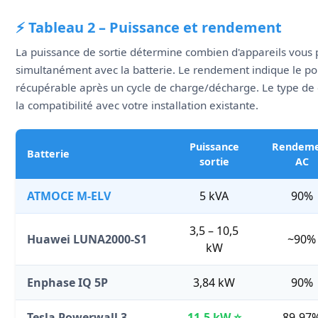
⚡ Tableau 2 – Puissance et rendement
La puissance de sortie détermine combien d'appareils vous 
simultanément avec la batterie. Le rendement indique le p
récupérable après un cycle de charge/décharge. Le type de
la compatibilité avec votre installation existante.
Puissance
Rendem
Batterie
sortie
AC
ATMOCE M-ELV
5 kVA
90%
3,5 – 10,5
Huawei LUNA2000-S1
~90%
kW
Enphase IQ 5P
3,84 kW
90%
Tesla Powerwall 3
11,5 kW ⭐
89-97