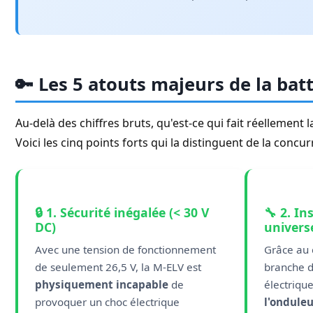
🔑 Les 5 atouts majeurs de la ba
Au-delà des chiffres bruts, qu'est-ce qui fait réellement 
Voici les cinq points forts qui la distinguent de la concur
🔒 1. Sécurité inégalée (< 30 V
🔧 2. In
DC)
universe
Avec une tension de fonctionnement
Grâce au 
de seulement 26,5 V, la M-ELV est
branche di
physiquement incapable
de
électrique
provoquer un choc électrique
l'ondule