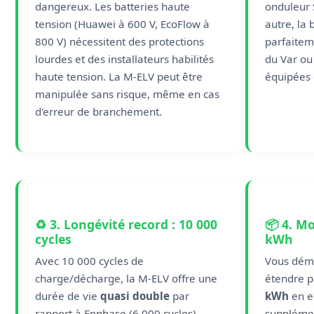
dangereux. Les batteries haute
onduleur 
tension (Huawei à 600 V, EcoFlow à
autre, la 
800 V) nécessitent des protections
parfaitem
lourdes et des installateurs habilités
du Var ou
haute tension. La M-ELV peut être
équipées 
manipulée sans risque, même en cas
d'erreur de branchement.
♻️ 3. Longévité record : 10 000
📦 4. M
cycles
kWh
Avec 10 000 cycles de
Vous dém
charge/décharge, la M-ELV offre une
étendre p
durée de vie
quasi double
par
kWh
en e
rapport à Enphase (6 000 cycles),
supplémen