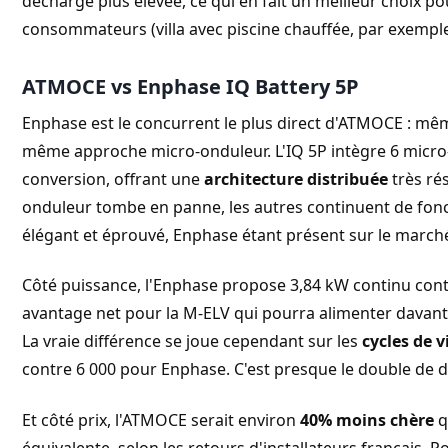
décharge plus élevée, ce qui en fait un meilleur choix po
consommateurs (villa avec piscine chauffée, par exemple
ATMOCE vs Enphase IQ Battery 5P
Enphase est le concurrent le plus direct d'ATMOCE : mê
même approche micro-onduleur. L'IQ 5P intègre 6 micro
conversion, offrant une
architecture distribuée
très rés
onduleur tombe en panne, les autres continuent de fonc
élégant et éprouvé, Enphase étant présent sur le marché
Côté puissance, l'Enphase propose 3,84 kW continu con
avantage net pour la M-ELV qui pourra alimenter davant
La vraie différence se joue cependant sur les
cycles de v
contre 6 000 pour Enphase. C'est presque le double de d
Et côté prix, l'ATMOCE serait environ
40% moins chère
q
équivalente, selon les retours d'installateurs français. 