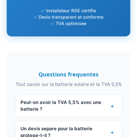
✅ Installateur RGE certifie
✅ Devis transparent et conforme
✅ TVA optimisee
Questions frequentes
Tout savoir sur la batterie solaire et la TVA 5,5%
Peut-on avoir la TVA 5,5% avec une
+
batterie ?
Non. Le stockage par batterie a ete exclu du
dispositif TVA 5,5% PPE2 V2. Si une batterie
Un devis separe pour la batterie
+
figure dans votre devis solaire, l'ensemble de
protege-t-il ?