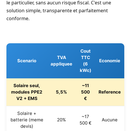
le particulier, sans aucun risque fiscal. C'est une
solution simple, transparente et parfaitement
conforme.
Cout
TVA
TTC
Scenario
Economie
appliquee
(6
kWc)
Solaire seul,
~11
modules PPE2
5,5%
500
Reference
V2 + EMS
€
Solaire +
~17
batterie (meme
20%
Aucune
500 €
devis)