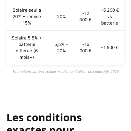
Solaire seul a
~5 200 €
~12
20% + remise
20%
vs
300 €
15%
batterie
Solaire 5,5% +
batterie
5,5% +
~16
~1 500 €
differee (6
20%
000 €
mois+)
Estimations sur base d'une installation 6 kWc - prix indicatifs 2026
Les conditions
exactes pour