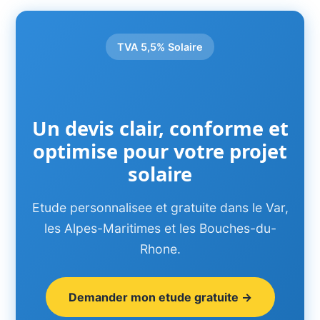
TVA 5,5% Solaire
Un devis clair, conforme et
optimise pour votre projet
solaire
Etude personnalisee et gratuite dans le Var,
les Alpes-Maritimes et les Bouches-du-
Rhone.
Demander mon etude gratuite →