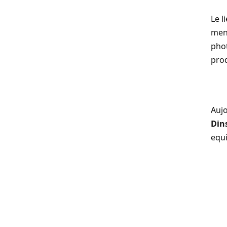
Le l
menu
phot
prod
Aujo
Din
equi