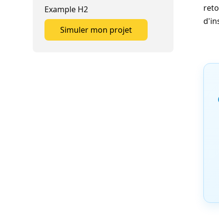
reto
Example H2
d'in
Simuler mon projet
Simuler mon projet