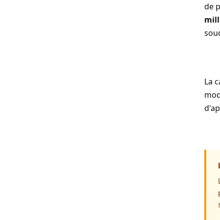
de p
mil
soud
La c
modu
d'ap