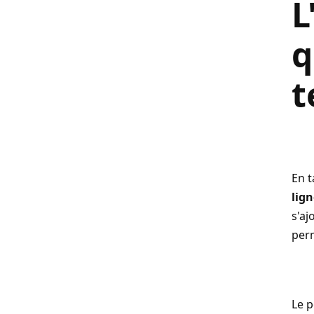
L
q
t
En t
lig
s'aj
per
Le p