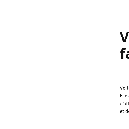
V
f
Volt
Elle
d'af
et 