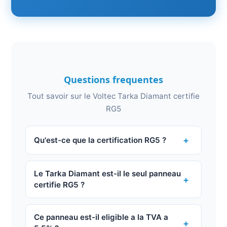
Questions frequentes
Tout savoir sur le Voltec Tarka Diamant certifie
RG5
+
Qu'est-ce que la certification RG5 ?
La certification RG5 est le niveau le plus eleve
de l'echelle de resistance a la grele (AEAI-
Le Tarka Diamant est-il le seul panneau
+
VKF). Elle garantit qu'un panneau resiste a des
certifie RG5 ?
grelons de 55 mm de diametre, soit la taille
Oui, a ce jour le Voltec Tarka Diamant est le
d'une balle de golf, projetes a plus de 100
premier et le seul panneau solaire au monde a
Ce panneau est-il eligible a la TVA a
km/h.
+
avoir obtenu la certification RG5 par un