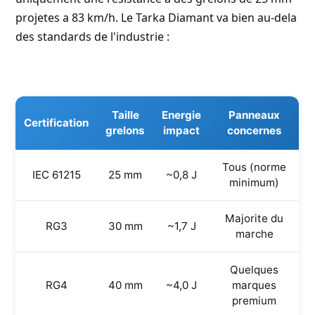
projetes a 83 km/h. Le Tarka Diamant va bien au-dela
des standards de l'industrie :
Taille
Energie
Panneaux
Certification
grelons
impact
concernes
Tous (norme
IEC 61215
25 mm
~0,8 J
minimum)
Majorite du
RG3
30 mm
~1,7 J
marche
Quelques
RG4
40 mm
~4,0 J
marques
premium