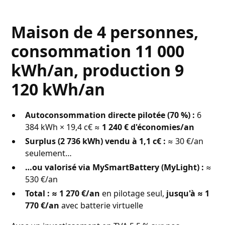
Maison de 4 personnes,
consommation 11 000
kWh/an, production 9
120 kWh/an
Autoconsommation directe pilotée (70 %) :
6
384 kWh × 19,4 c€ ≈
1 240 € d'économies/an
Surplus (2 736 kWh) vendu à 1,1 c€ :
≈ 30 €/an
seulement…
…ou valorisé via MySmartBattery (MyLight) :
≈
530 €/an
Total : ≈ 1 270 €/an
en pilotage seul,
jusqu'à ≈ 1
770 €/an
avec batterie virtuelle