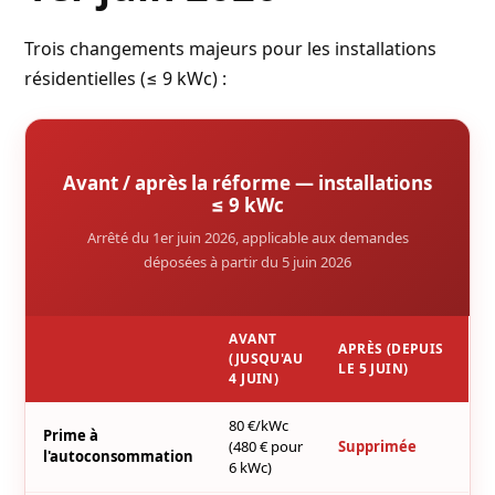
Trois changements majeurs pour les installations
résidentielles (≤ 9 kWc) :
Avant / après la réforme — installations
≤ 9 kWc
Arrêté du 1er juin 2026, applicable aux demandes
déposées à partir du 5 juin 2026
AVANT
APRÈS (DEPUIS
(JUSQU'AU
LE 5 JUIN)
4 JUIN)
80 €/kWc
Prime à
(480 € pour
Supprimée
l'autoconsommation
6 kWc)