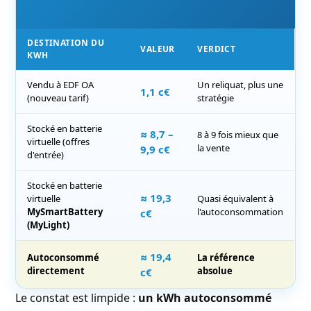
DESTINATION DU
VALEUR
VERDICT
KWH
Vendu à EDF OA
Un reliquat, plus une
1,1 c€
(nouveau tarif)
stratégie
Stocké en batterie
≈ 8,7 –
8 à 9 fois mieux que
virtuelle (offres
la vente
9,9 c€
d'entrée)
Stocké en batterie
≈ 19,3
virtuelle
Quasi équivalent à
MySmartBattery
l'autoconsommation
c€
(MyLight)
≈ 19,4
Autoconsommé
La référence
directement
absolue
c€
Le constat est limpide :
un kWh autoconsommé