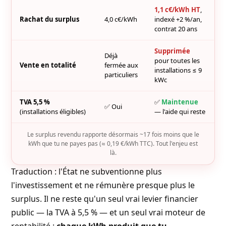
1,1 c€/kWh HT
,
Rachat du surplus
4,0 c€/kWh
indexé +2 %/an,
contrat 20 ans
Supprimée
Déjà
pour toutes les
Vente en totalité
fermée aux
installations ≤ 9
particuliers
kWc
TVA 5,5 %
✅
Maintenue
✅ Oui
(installations éligibles)
— l'aide qui reste
Le surplus revendu rapporte désormais ~17 fois moins que le
kWh que tu ne payes pas (≈ 0,19 €/kWh TTC). Tout l'enjeu est
là.
Traduction : l'État ne subventionne plus
l'investissement et ne rémunère presque plus le
surplus. Il ne reste qu'un seul vrai levier financier
public — la
TVA à 5,5 %
— et un seul vrai moteur de