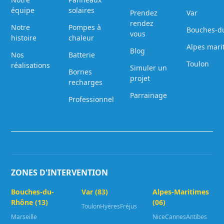
équipe
solaires
Prendez
Var
rendez
Notre
Pompes à
Bouches-d
vous
histoire
chaleur
Alpes mari
Blog
Nos
Batterie
Toulon
réalisations
Simuler un
Bornes
projet
recharges
Parrainage
Professionnel
ZONES D'INTERVENTION
Bouches-du-
Var (83)
Alpes-Maritimes
Rhône (13)
(06)
Toulon
Hyères
Fréjus
Marseille
Nice
Cannes
Antibes