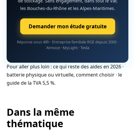
de stockage. Sans engagement, dans tout le Var,
les Bouches-du-Rhône et les Alpes-Maritimes.
Demander mon étude gratuite
Réponse sous 48h · Entreprise familiale RGE depuis 2005 ·
Atmoce · MyLight · Tesla
Pour aller plus loin :
ce qui reste des aides en 2026
·
batterie physique ou virtuelle, comment choisir
·
le
guide de la TVA 5,5 %
.
Dans la même
thématique