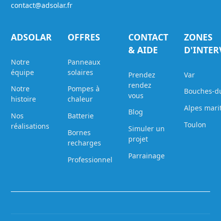
contact@adsolar.fr
ADSOLAR
OFFRES
CONTACT
ZONES
& AIDE
D'INTE
Notre
Panneaux
équipe
solaires
Prendez
Var
rendez
Notre
Pompes à
Bouches-d
vous
histoire
chaleur
Alpes mari
Blog
Nos
Batterie
Toulon
réalisations
Simuler un
Bornes
projet
recharges
Parrainage
Professionnel