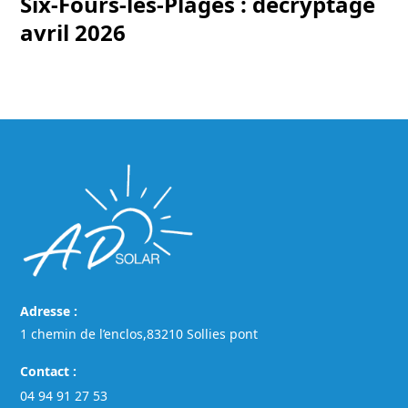
Six-Fours-les-Plages : décryptage
avril 2026
Adresse :
1 chemin de l’enclos,83210 Sollies pont
Contact :
04 94 91 27 53