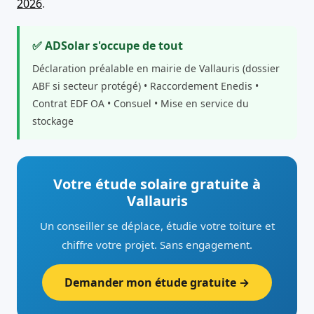
2026
.
✅ ADSolar s'occupe de tout
Déclaration préalable en mairie de Vallauris (dossier
ABF si secteur protégé) • Raccordement Enedis •
Contrat EDF OA • Consuel • Mise en service du
stockage
Votre étude solaire gratuite à
Vallauris
Un conseiller se déplace, étudie votre toiture et
chiffre votre projet. Sans engagement.
Demander mon étude gratuite →