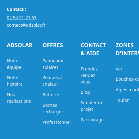
Contact :
04 94 91 27 53
contact@adsolar.fr
ADSOLAR
OFFRES
CONTACT
ZONES
& AIDE
D'INTE
Notre
Panneaux
équipe
solaires
Prendez
Var
rendez
Notre
Pompes à
Bouches-d
vous
histoire
chaleur
Alpes mari
Blog
Nos
Batterie
Toulon
réalisations
Simuler un
Bornes
projet
recharges
Parrainage
Professionnel