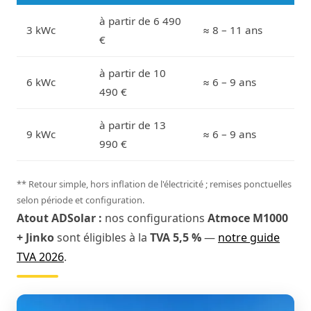
à partir de 6 490
3 kWc
≈ 8 – 11 ans
€
à partir de 10
6 kWc
≈ 6 – 9 ans
490 €
à partir de 13
9 kWc
≈ 6 – 9 ans
990 €
** Retour simple, hors inflation de l'électricité ; remises ponctuelles
selon période et configuration.
Atout ADSolar :
nos configurations
Atmoce M1000
+ Jinko
sont éligibles à la
TVA 5,5 %
—
notre guide
TVA 2026
.