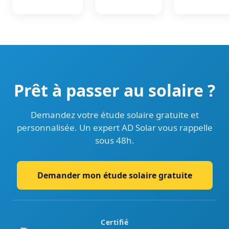
Prêt à passer au solaire ?
Demandez votre étude solaire gratuite et
personnalisée. Un expert AD Solar vous rappelle
sous 48h.
Demander mon étude solaire gratuite
Certifié