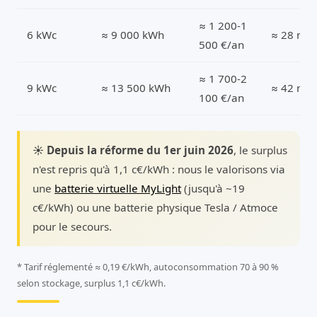
≈ 1 200-1
6 kWc
≈ 9 000 kWh
≈ 28 m²
500 €/an
≈ 1 700-2
9 kWc
≈ 13 500 kWh
≈ 42 m²
100 €/an
☀️ Depuis la réforme du 1er juin 2026
, le surplus
n'est repris qu'à 1,1 c€/kWh : nous le valorisons via
une
batterie virtuelle MyLight
(jusqu'à ~19
c€/kWh) ou une batterie physique Tesla / Atmoce
pour le secours.
* Tarif réglementé ≈ 0,19 €/kWh, autoconsommation 70 à 90 %
selon stockage, surplus 1,1 c€/kWh.