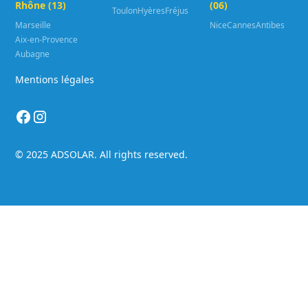
Rhône (13)
(06)
Toulon
Hyères
Fréjus
Marseille
Nice
Cannes
Antibes
Aix-en-Provence
Aubagne
Mentions légales
© 2025 ADSOLAR. All rights reserved.