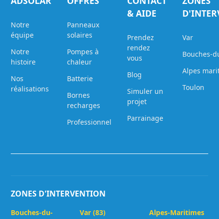
ADSOLAR
OFFRES
CONTACT
ZONES
& AIDE
D'INTE
Notre
Panneaux
équipe
solaires
Prendez
Var
rendez
Notre
Pompes à
Bouches-d
vous
histoire
chaleur
Alpes mari
Blog
Nos
Batterie
Toulon
réalisations
Simuler un
Bornes
projet
recharges
Parrainage
Professionnel
ZONES D'INTERVENTION
Bouches-du-
Var (83)
Alpes-Maritimes