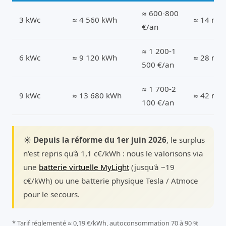
≈ 600-800
3 kWc
≈ 4 560 kWh
≈ 14 m²
€/an
≈ 1 200-1
6 kWc
≈ 9 120 kWh
≈ 28 m²
500 €/an
≈ 1 700-2
9 kWc
≈ 13 680 kWh
≈ 42 m²
100 €/an
☀️ Depuis la réforme du 1er juin 2026
, le surplus
n'est repris qu'à 1,1 c€/kWh : nous le valorisons via
une
batterie virtuelle MyLight
(jusqu'à ~19
c€/kWh) ou une batterie physique Tesla / Atmoce
pour le secours.
* Tarif réglementé ≈ 0,19 €/kWh, autoconsommation 70 à 90 %