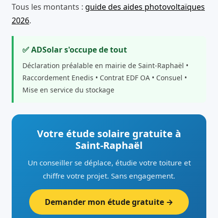
Tous les montants :
guide des aides photovoltaïques
2026
.
✅ ADSolar s'occupe de tout
Déclaration préalable en mairie de Saint-Raphaël •
Raccordement Enedis • Contrat EDF OA • Consuel •
Mise en service du stockage
Votre étude solaire gratuite à
Saint-Raphaël
Un conseiller se déplace, étudie votre toiture et
chiffre votre projet. Sans engagement.
Demander mon étude gratuite →