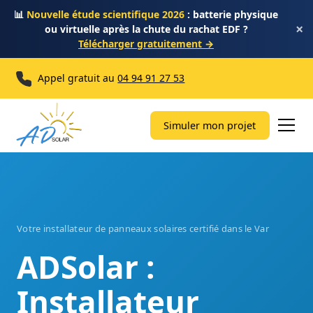
📊
Nouvelle étude scientifique 2026
: batterie physique
×
ou virtuelle après la chute du rachat EDF ?
Télécharger gratuitement →
Appel gratuit au
04 94 91 27 53
Simuler mon projet
Votre installateur de panneaux solaires certifié dans le Var
ADSolar :
Installateur