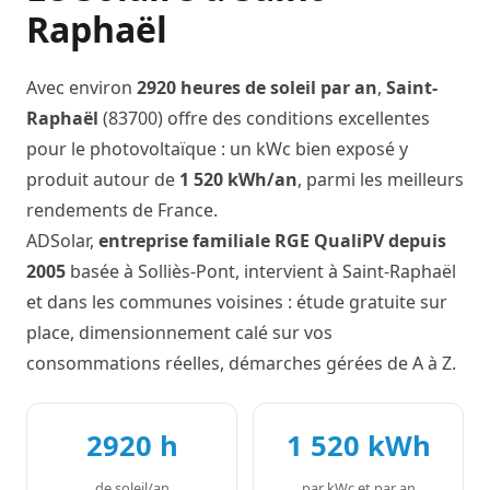
Raphaël
Avec environ
2920 heures de soleil par an
,
Saint-
Raphaël
(83700) offre des conditions excellentes
pour le photovoltaïque : un kWc bien exposé y
produit autour de
1 520 kWh/an
, parmi les meilleurs
rendements de France.
ADSolar,
entreprise familiale RGE QualiPV depuis
2005
basée à Solliès-Pont, intervient à Saint-Raphaël
et dans les communes voisines : étude gratuite sur
place, dimensionnement calé sur vos
consommations réelles, démarches gérées de A à Z.
2920 h
1 520 kWh
de soleil/an
par kWc et par an