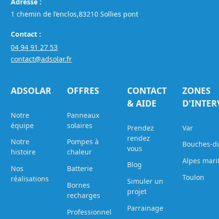
Adresse :
1 chemin de l’enclos,83210 Sollies pont
Contact :
04 94 91 27 53
contact@adsolar.fr
ADSOLAR
OFFRES
CONTACT
ZONES
& AIDE
D'INTE
Notre
Panneaux
équipe
solaires
Prendez
Var
rendez
Notre
Pompes à
Bouches-d
vous
histoire
chaleur
Alpes mari
Blog
Nos
Batterie
Toulon
réalisations
Simuler un
Bornes
projet
recharges
Parrainage
Professionnel