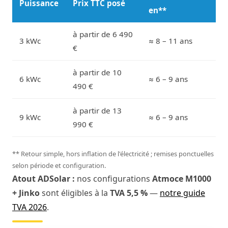
Puissance
Prix TTC posé
en**
à partir de 6 490
3 kWc
≈ 8 – 11 ans
€
à partir de 10
6 kWc
≈ 6 – 9 ans
490 €
à partir de 13
9 kWc
≈ 6 – 9 ans
990 €
** Retour simple, hors inflation de l'électricité ; remises ponctuelles
selon période et configuration.
Atout ADSolar :
nos configurations
Atmoce M1000
+ Jinko
sont éligibles à la
TVA 5,5 %
—
notre guide
TVA 2026
.