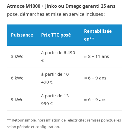
Atmoce M1000 + Jinko ou Dmegc garanti 25 ans
,
pose, démarches et mise en service incluses :
Rentabilisée
Puissance
Prix TTC posé
en**
à partir de 6 490
3 kWc
≈ 8 – 11 ans
€
à partir de 10
6 kWc
≈ 6 – 9 ans
490 €
à partir de 13
9 kWc
≈ 6 – 9 ans
990 €
** Retour simple, hors inflation de l'électricité ; remises ponctuelles
selon période et configuration.