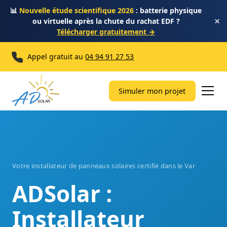
📊
Nouvelle étude scientifique 2026
: batterie physique
×
ou virtuelle après la chute du rachat EDF ?
Télécharger gratuitement →
Appel gratuit au
04 94 91 27 53
Simuler mon projet
Votre installateur de panneaux solaires certifié dans le Var
ADSolar :
Installateur