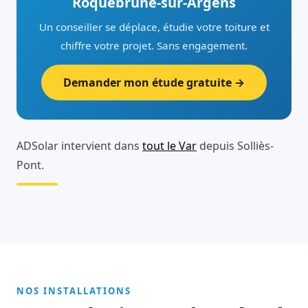
Roquebrune-sur-Argens
Un conseiller se déplace, étudie votre toiture et
chiffre votre projet. Sans engagement.
Demander mon étude gratuite →
ADSolar intervient dans
tout le Var
depuis Solliès-
Pont.
NOS INSTALLATIONS