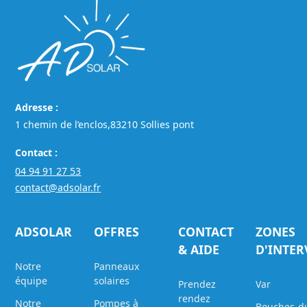
Adresse :
1 chemin de l’enclos,83210 Sollies pont
Contact :
04 94 91 27 53
contact@adsolar.fr
ADSOLAR
OFFRES
CONTACT
ZONES
& AIDE
D'INTE
Notre
Panneaux
équipe
solaires
Prendez
Var
rendez
Notre
Pompes à
Bouches-d