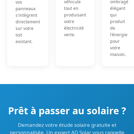
véhicule
ombragé
vos
tout en
élégant
panneaux
produisant
qui
s'intègrent
votre
produit
directement
électricité
de
sur votre
verte.
l'énergie
toit
pour
existant.
votre
maison.
Prêt à passer au solaire ?
Demandez votre étude solaire gratuite et
personnalisée. Un expert AD Solar vous rappelle