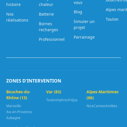
vous
histoire
chaleur
Alpes mari
Blog
Nos
Batterie
Toulon
réalisations
Simuler un
Bornes
projet
recharges
Parrainage
Professionnel
ZONES D'INTERVENTION
Bouches-du-
Var (83)
Alpes-Maritimes
Rhône (13)
(06)
Toulon
Hyères
Fréjus
Marseille
Nice
Cannes
Antibes
Aix-en-Provence
Aubagne