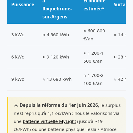
à
Économie
Puissance
Surface
Roquebrune-
estimée*
sur-Argens
≈ 600-800
3 kWc
≈ 4 560 kWh
≈ 14 m²
€/an
≈ 1 200-1
6 kWc
≈ 9 120 kWh
≈ 28 m²
500 €/an
≈ 1 700-2
9 kWc
≈ 13 680 kWh
≈ 42 m²
100 €/an
☀️ Depuis la réforme du 1er juin 2026
, le surplus
n'est repris qu'à 1,1 c€/kWh : nous le valorisons via
une
batterie virtuelle MyLight
(jusqu'à ~19
c€/kWh) ou une batterie physique Tesla / Atmoce