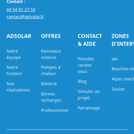
Contact :
04 94 91 27 53
contact@adsolar.fr
ADSOLAR
OFFRES
CONTACT
ZONES
& AIDE
D'INTE
Notre
Panneaux
équipe
solaires
Prendez
Var
rendez
Notre
Pompes à
Bouches-d
vous
histoire
chaleur
Alpes mari
Blog
Nos
Batterie
Toulon
réalisations
Simuler un
Bornes
projet
recharges
Parrainage
Professionnel