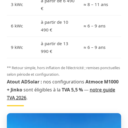
à partir de 6 490
3 kWc
≈ 8 – 11 ans
€
à partir de 10
6 kWc
≈ 6 – 9 ans
490 €
à partir de 13
9 kWc
≈ 6 – 9 ans
990 €
** Retour simple, hors inflation de l'électricité ; remises ponctuelles
selon période et configuration.
Atout ADSolar :
nos configurations
Atmoce M1000
+ Jinko
sont éligibles à la
TVA 5,5 %
—
notre guide
TVA 2026
.