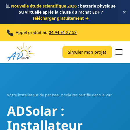
📊
Nouvelle étude scientifique 2026
: batterie physique
×
ou virtuelle après la chute du rachat EDF ?
Télécharger gratuitement →
Appel gratuit au
04 94 91 27 53
Simuler mon projet
Votre installateur de panneaux solaires certifié dans le Var
ADSolar :
Installateur