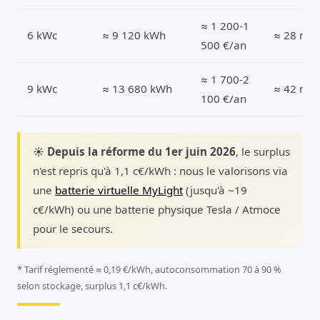
≈ 1 200-1
6 kWc
≈ 9 120 kWh
≈ 28 m²
500 €/an
≈ 1 700-2
9 kWc
≈ 13 680 kWh
≈ 42 m²
100 €/an
☀️ Depuis la réforme du 1er juin 2026
, le surplus
n'est repris qu'à 1,1 c€/kWh : nous le valorisons via
une
batterie virtuelle MyLight
(jusqu'à ~19
c€/kWh) ou une batterie physique Tesla / Atmoce
pour le secours.
* Tarif réglementé ≈ 0,19 €/kWh, autoconsommation 70 à 90 %
selon stockage, surplus 1,1 c€/kWh.