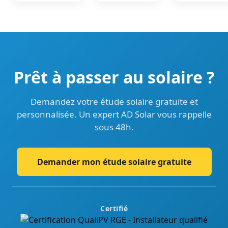
Prêt à passer au solaire ?
Demandez votre étude solaire gratuite et
personnalisée. Un expert AD Solar vous rappelle
sous 48h.
Demander mon étude solaire gratuite
Certifié