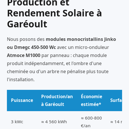
Production et
Rendement Solaire à
Garéoult
Nous posons des
modules monocristallins Jinko
ou Dmegc 450-500 Wc
avec un micro-onduleur
Atmoce M1000
par panneau : chaque module
produit indépendamment, et l'ombre d'une
cheminée ou d'un arbre ne pénalise plus toute
l'installation.
Production/an
Économie
Puissance
Surface
à Garéoult
estimée*
≈ 600-800
3 kWc
≈ 4 560 kWh
≈ 14 m²
€/an