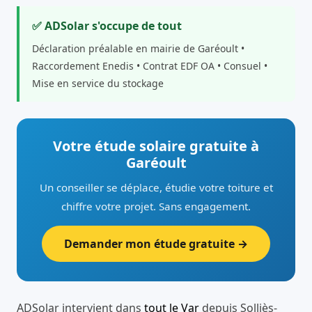
✅ ADSolar s'occupe de tout
Déclaration préalable en mairie de Garéoult •
Raccordement Enedis • Contrat EDF OA • Consuel •
Mise en service du stockage
Votre étude solaire gratuite à
Garéoult
Un conseiller se déplace, étudie votre toiture et
chiffre votre projet. Sans engagement.
Demander mon étude gratuite →
ADSolar intervient dans
tout le Var
depuis Solliès-