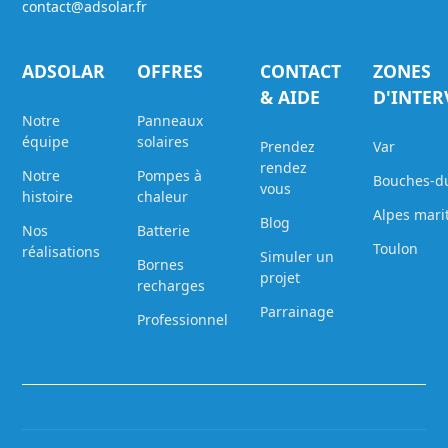
contact@adsolar.fr
ADSOLAR
OFFRES
CONTACT
ZONES
& AIDE
D'INTE
Notre
Panneaux
équipe
solaires
Prendez
Var
rendez
Notre
Pompes à
Bouches-d
vous
histoire
chaleur
Alpes mari
Blog
Nos
Batterie
Toulon
réalisations
Simuler un
Bornes
projet
recharges
Parrainage
Professionnel