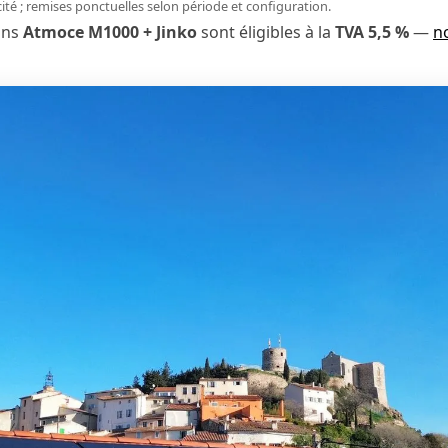
icité ; remises ponctuelles selon période et configuration.
ons
Atmoce M1000 + Jinko
sont éligibles à la
TVA 5,5 %
—
n