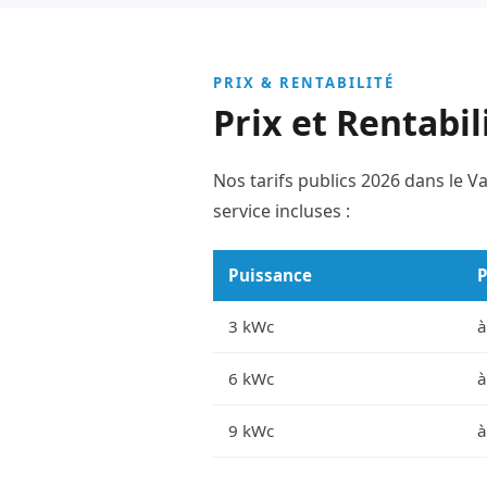
PRIX & RENTABILITÉ
Prix et Rentabil
Nos tarifs publics 2026 dans le V
service incluses :
Puissance
P
3 kWc
à
6 kWc
à
9 kWc
à