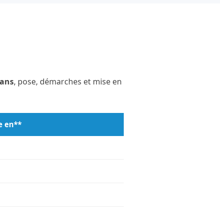
 ans
, pose, démarches et mise en
e en**