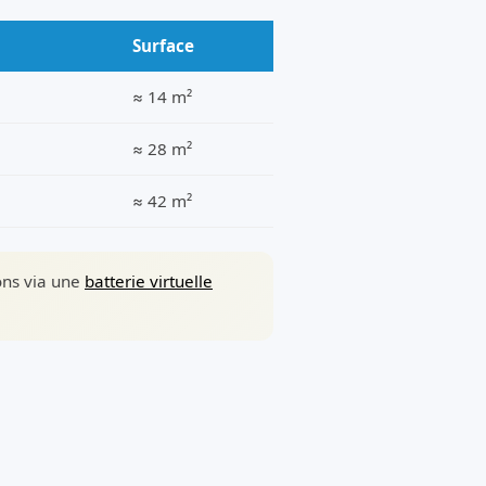
Surface
≈ 14 m²
≈ 28 m²
≈ 42 m²
sons via une
batterie virtuelle