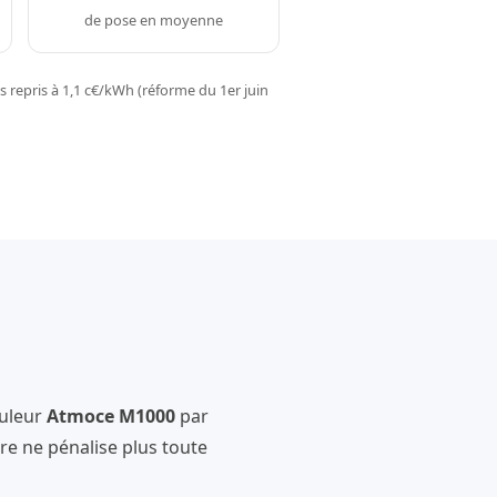
de pose en moyenne
 repris à 1,1 c€/kWh (réforme du 1er juin
uleur
Atmoce M1000
par
e ne pénalise plus toute