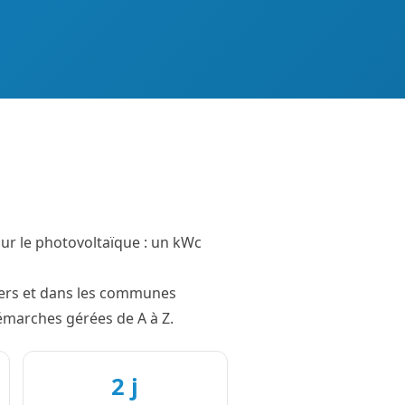
our le photovoltaïque : un kWc
Cuers et dans les communes
émarches gérées de A à Z.
2 j