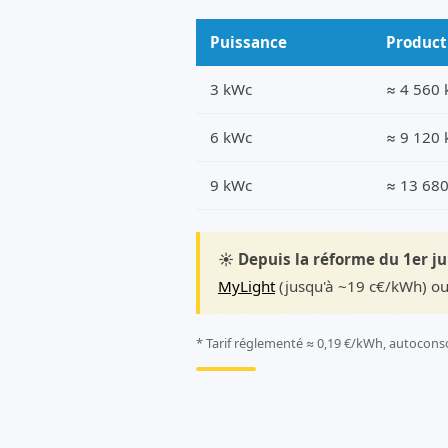
Puissance
Product
3 kWc
≈ 4 560
6 kWc
≈ 9 120
9 kWc
≈ 13 68
☀️ Depuis la réforme du 1er j
MyLight
(jusqu'à ~19 c€/kWh) ou
* Tarif réglementé ≈ 0,19 €/kWh, autocons