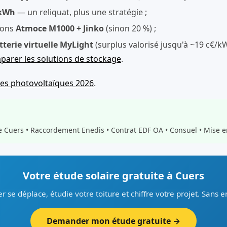
/kWh
— un reliquat, plus une stratégie ;
ions
Atmoce M1000 + Jinko
(sinon 20 %) ;
tterie virtuelle MyLight
(surplus valorisé jusqu'à ~19 c€/
arer les solutions de stockage
.
des photovoltaïques 2026
.
e Cuers • Raccordement Enedis • Contrat EDF OA • Consuel • Mise e
Votre étude solaire gratuite à Cuers
er se déplace, étudie votre toiture et chiffre votre projet. Sans
Demander mon étude gratuite →