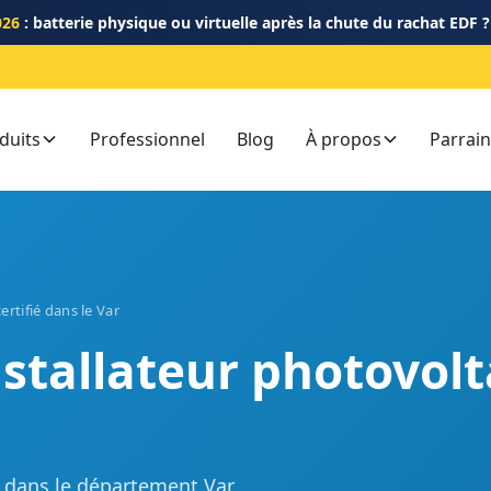
026
: batterie physique ou virtuelle après la chute du rachat EDF 
duits
Professionnel
Blog
À propos
Parrai
ertifié dans le Var
nstallateur photovol
GE dans le département Var