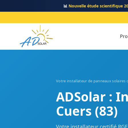
📊
Nouvelle étude scientifique 2
Pro
Votre installateur de panneaux solaires c
ADSolar : I
Cuers (83)
Votre installateur certifié R