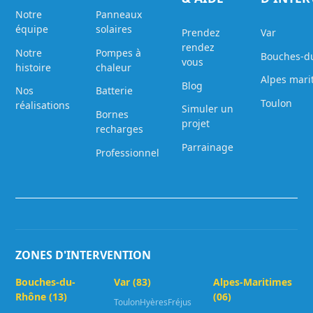
Notre
Panneaux
équipe
solaires
Prendez
Var
rendez
Notre
Pompes à
Bouches-d
vous
histoire
chaleur
Alpes mari
Blog
Nos
Batterie
Toulon
réalisations
Simuler un
Bornes
projet
recharges
Parrainage
Professionnel
ZONES D'INTERVENTION
Bouches-du-
Var (83)
Alpes-Maritimes
Rhône (13)
(06)
Toulon
Hyères
Fréjus