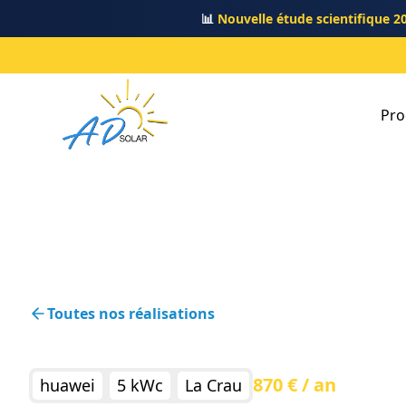
📊
Nouvelle étude scientifique 2
Pro
Toutes nos réalisations
870 € / an
huawei
5 kWc
La Crau