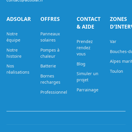
ADSOLAR
OFFRES
CONTACT
ZONES
& AIDE
D'INTE
Notre
Panneaux
équipe
solaires
Prendez
Var
rendez
Notre
Pompes à
Bouches-d
vous
histoire
chaleur
Alpes mari
Blog
Nos
Batterie
Toulon
réalisations
Simuler un
Bornes
projet
recharges
Parrainage
Professionnel