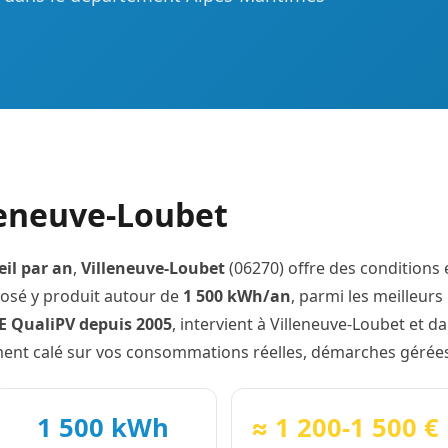
lleneuve-Loubet
eil par an
,
Villeneuve-Loubet
(06270) offre des conditions 
posé y produit autour de
1 500 kWh/an
, parmi les meilleur
GE QualiPV depuis 2005
, intervient à Villeneuve-Loubet et 
ent calé sur vos consommations réelles, démarches gérées
1 500 kWh
≈ 1 200-1 500 €