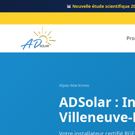
📊
Nouvelle étude scientifique 2
Pro
Alpes-Maritimes
ADSolar : I
Villeneuve-
Votre installateur certifié R