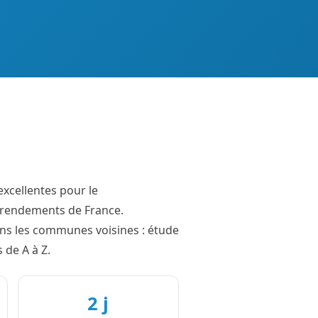
excellentes pour le
s rendements de France.
dans les communes voisines : étude
 de A à Z.
2 j