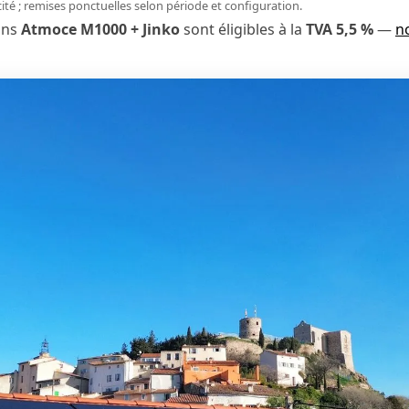
icité ; remises ponctuelles selon période et configuration.
ons
Atmoce M1000 + Jinko
sont éligibles à la
TVA 5,5 %
—
n