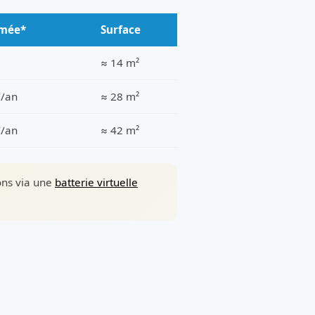
imée*
Surface
≈ 14 m²
€/an
≈ 28 m²
€/an
≈ 42 m²
sons via une
batterie virtuelle