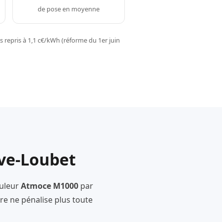
de pose en moyenne
 repris à 1,1 c€/kWh (réforme du 1er juin
uve-Loubet
uleur
Atmoce M1000
par
e ne pénalise plus toute