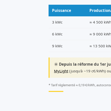
Puissance
Production
3 kWc
≈ 4 500 kW
6 kWc
≈ 9 000 kW
9 kWc
≈ 13 500 k
☀️ Depuis la réforme du 1er j
MyLight
(jusqu'à ~19 c€/kWh) ou
* Tarif réglementé ≈ 0,19 €/kWh, autocons