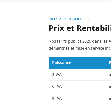
PRIX & RENTABILITÉ
Prix et Rentabil
Nos tarifs publics 2026 dans les
démarches et mise en service incl
Puissance
P
3 kWc
à
6 kWc
à
9 kWc
à