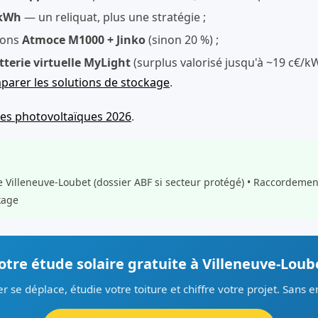
/kWh
— un reliquat, plus une stratégie ;
ions
Atmoce M1000 + Jinko
(sinon 20 %) ;
tterie virtuelle MyLight
(surplus valorisé jusqu'à ~19 c€/
arer les solutions de stockage
.
des photovoltaïques 2026
.
e Villeneuve-Loubet (dossier ABF si secteur protégé) • Raccordemen
kage
otre étude solaire gratuite à Villeneuve-Loub
er se déplace, étudie votre toiture et chiffre votre projet. Sans