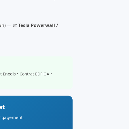
kWh) — et
Tesla Powerwall /
t Enedis • Contrat EDF OA •
et
 engagement.