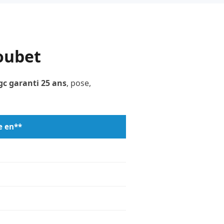
Loubet
c garanti 25 ans
, pose,
e en**