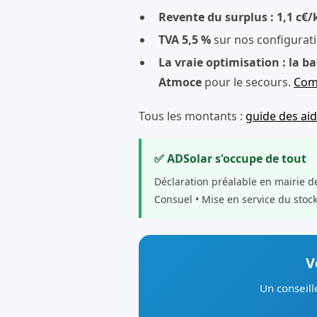
Revente du surplus : 1,1 c€
TVA 5,5 %
sur nos configurat
La vraie optimisation : la ba
Atmoce
pour le secours.
Comp
Tous les montants :
guide des ai
✅ ADSolar s'occupe de tout
Déclaration préalable en mairie d
Consuel • Mise en service du stoc
V
Un conseill