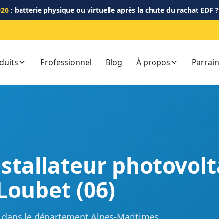
026
: batterie physique ou virtuelle après la chute du rachat EDF 
duits
Professionnel
Blog
À propos
Parrai
nstallateur photovol
Loubet (06)
GE dans le département Alpes-Maritimes