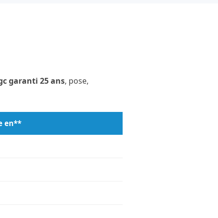
c garanti 25 ans
, pose,
e en**