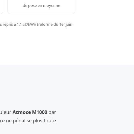
de pose en moyenne
 repris à 1,1 c€/kWh (réforme du 1er juin
uleur
Atmoce M1000
par
e ne pénalise plus toute