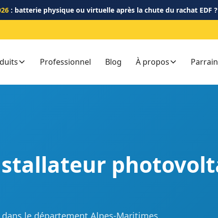
026
: batterie physique ou virtuelle après la chute du rachat EDF 
duits
Professionnel
Blog
À propos
Parrai
nstallateur photovol
GE dans le département Alpes-Maritimes