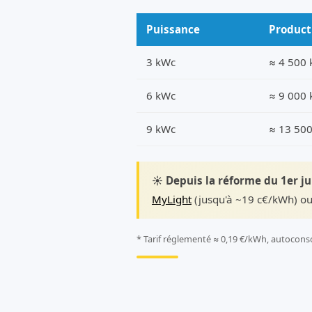
Puissance
Product
3 kWc
≈ 4 500
6 kWc
≈ 9 000
9 kWc
≈ 13 50
☀️ Depuis la réforme du 1er j
MyLight
(jusqu'à ~19 c€/kWh) ou
* Tarif réglementé ≈ 0,19 €/kWh, autocons