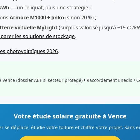
/kWh
— un reliquat, plus une stratégie ;
ions
Atmoce M1000 + Jinko
(sinon 20 %) ;
tterie virtuelle MyLight
(surplus valorisé jusqu'à ~19 c€/
arer les solutions de stockage
.
des photovoltaïques 2026
.
e Vence (dossier ABF si secteur protégé) • Raccordement Enedis • C
Votre étude solaire gratuite à Vence
er se déplace, étudie votre toiture et chiffre votre projet. Sans