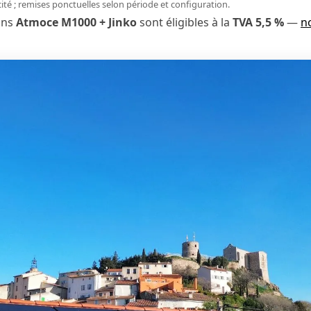
icité ; remises ponctuelles selon période et configuration.
ons
Atmoce M1000 + Jinko
sont éligibles à la
TVA 5,5 %
—
n