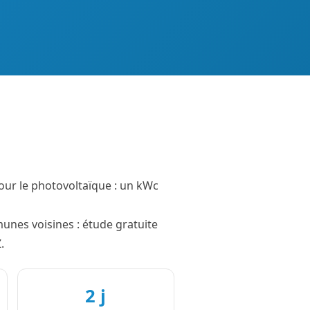
pour le photovoltaïque : un kWc
munes voisines : étude gratuite
.
2 j