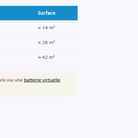
Surface
≈ 14 m²
≈ 28 m²
≈ 42 m²
sons via une
batterie virtuelle