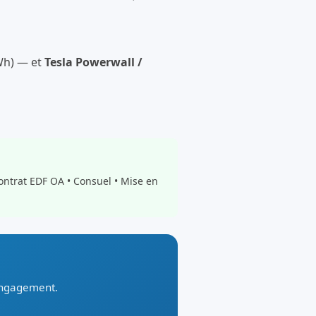
kWh) — et
Tesla Powerwall /
ontrat EDF OA • Consuel • Mise en
 engagement.