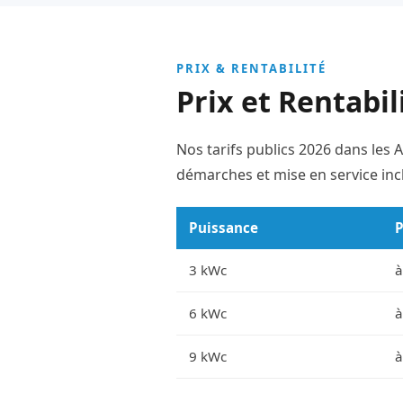
PRIX & RENTABILITÉ
Prix et Rentabil
Nos tarifs publics 2026 dans les
démarches et mise en service incl
Puissance
P
3 kWc
à
6 kWc
à
9 kWc
à