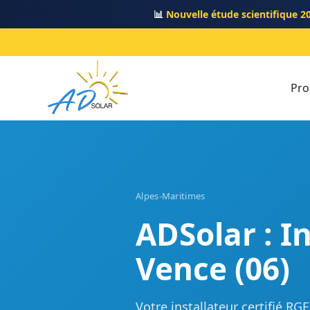
📊
Nouvelle étude scientifique 2
Pro
Alpes-Maritimes
ADSolar : I
Vence (06)
Votre installateur certifié R