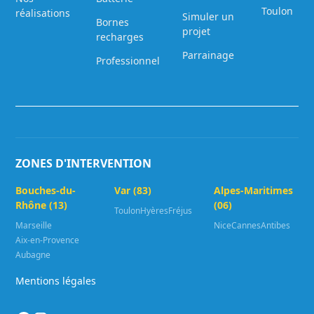
Toulon
réalisations
Simuler un
Bornes
projet
recharges
Parrainage
Professionnel
ZONES D'INTERVENTION
Bouches-du-
Var (83)
Alpes-Maritimes
Rhône (13)
(06)
Toulon
Hyères
Fréjus
Marseille
Nice
Cannes
Antibes
Aix-en-Provence
Aubagne
Mentions légales