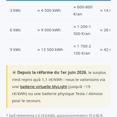
≈ 600-800
3 kWc
≈ 4 500 kWh
≈ 14 m²
€/an
≈ 1 200-1
6 kWc
≈ 9 000 kWh
≈ 28 m²
500 €/an
≈ 1 700-2
9 kWc
≈ 13 500 kWh
≈ 42 m²
100 €/an
☀️ Depuis la réforme du 1er juin 2026
, le surplus
n'est repris qu'à 1,1 c€/kWh : nous le valorisons via
une
batterie virtuelle MyLight
(jusqu'à ~19
c€/kWh) ou une batterie physique Tesla / Atmoce
pour le secours.
* Tarif réglementé ≈ 0,19 €/kWh, autoconsommation 70 à 90 %