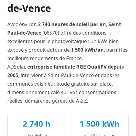
de-Vence
Avec environ
2 740 heures de soleil par an
,
Saint-
Paul-de-Vence
(06570) offre des conditions
excellentes pour le photovoltaïque : un kWc bien
exposé y produit autour de
1 500 kWh/an
, parmi les
meilleurs rendements de France.
ADSolar,
entreprise familiale RGE QualiPV depuis
2005
, intervient à Saint-Paul-de-Vence et dans les
communes voisines : étude gratuite sur place,
dimensionnement calé sur vos consommations
réelles, démarches gérées de A à Z.
2 740 h
1 500 kWh
de soleil/an
par kWc et par an