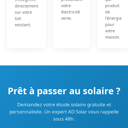
votre
produit
directement
électricité
de
sur votre
verte.
l'énergie
toit
pour
existant.
votre
maison.
Prêt à passer au solaire ?
Demandez votre étude solaire gratuite et
personnalisée. Un expert AD Solar vous rappelle
sous 48h.