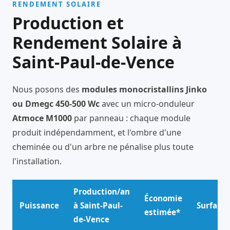
RENDEMENT SOLAIRE
Production et
Rendement Solaire à
Saint-Paul-de-Vence
Nous posons des
modules monocristallins Jinko
ou Dmegc 450-500 Wc
avec un micro-onduleur
Atmoce M1000
par panneau : chaque module
produit indépendamment, et l'ombre d'une
cheminée ou d'un arbre ne pénalise plus toute
l'installation.
Production/an
Économie
Puissance
à Saint-Paul-
Surface
estimée*
de-Vence