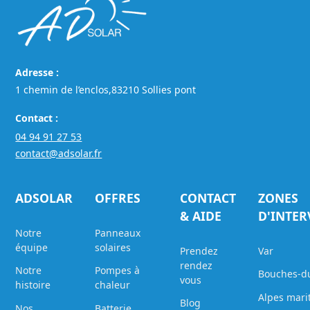
Adresse :
1 chemin de l’enclos,83210 Sollies pont
Contact :
04 94 91 27 53
contact@adsolar.fr
ADSOLAR
OFFRES
CONTACT
ZONES
& AIDE
D'INTE
Notre
Panneaux
équipe
solaires
Prendez
Var
rendez
Notre
Pompes à
Bouches-d
vous
histoire
chaleur
Alpes mari
Blog
Nos
Batterie