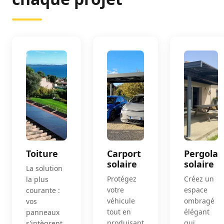
Toiture
Carport
Pergola
solaire
solaire
La solution
Protégez
Créez un
la plus
votre
espace
courante :
véhicule
ombragé
vos
tout en
élégant
panneaux
produisant
qui
s'intègrent