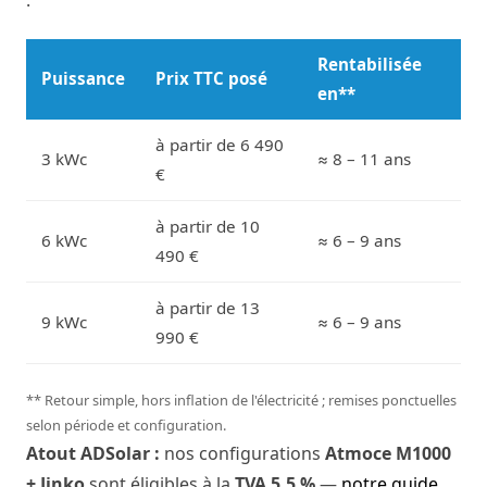
Rentabilisée
Puissance
Prix TTC posé
en**
à partir de 6 490
3 kWc
≈ 8 – 11 ans
€
à partir de 10
6 kWc
≈ 6 – 9 ans
490 €
à partir de 13
9 kWc
≈ 6 – 9 ans
990 €
** Retour simple, hors inflation de l'électricité ; remises ponctuelles
selon période et configuration.
Atout ADSolar :
nos configurations
Atmoce M1000
+ Jinko
sont éligibles à la
TVA 5,5 %
—
notre guide