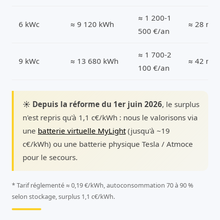
≈ 1 200-1
6 kWc
≈ 9 120 kWh
≈ 28 m²
500 €/an
≈ 1 700-2
9 kWc
≈ 13 680 kWh
≈ 42 m²
100 €/an
☀️ Depuis la réforme du 1er juin 2026
, le surplus
n'est repris qu'à 1,1 c€/kWh : nous le valorisons via
une
batterie virtuelle MyLight
(jusqu'à ~19
c€/kWh) ou une batterie physique Tesla / Atmoce
pour le secours.
* Tarif réglementé ≈ 0,19 €/kWh, autoconsommation 70 à 90 %
selon stockage, surplus 1,1 c€/kWh.