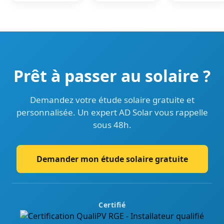
Prêt à passer au solaire ?
Demandez votre étude solaire gratuite et
personnalisée. Un expert AD Solar vous rappelle
sous 48h.
Demander mon étude solaire gratuite
Certifié