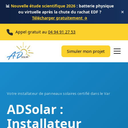
📊
Nouvelle étude scientifique 2026
: batterie physique
×
ou virtuelle après la chute du rachat EDF ?
Télécharger gratuitement →
Appel gratuit au
04 94 91 27 53
Simuler mon projet
Votre installateur de panneaux solaires certifié dans le Var
ADSolar :
Installateur