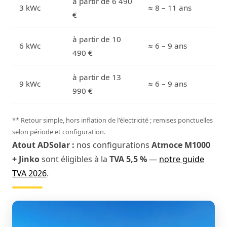
à partir de 6 490
3 kWc
≈ 8 – 11 ans
€
à partir de 10
6 kWc
≈ 6 – 9 ans
490 €
à partir de 13
9 kWc
≈ 6 – 9 ans
990 €
** Retour simple, hors inflation de l'électricité ; remises ponctuelles
selon période et configuration.
Atout ADSolar :
nos configurations
Atmoce M1000
+ Jinko
sont éligibles à la
TVA 5,5 %
—
notre guide
TVA 2026
.