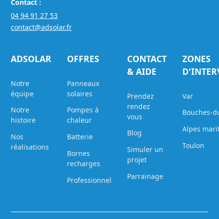
Contact :
04 94 91 27 53
contact@adsolar.fr
ADSOLAR
OFFRES
CONTACT
ZONES
& AIDE
D'INTE
Notre
Panneaux
équipe
solaires
Prendez
Var
rendez
Notre
Pompes à
Bouches-d
vous
histoire
chaleur
Alpes mari
Blog
Nos
Batterie
Toulon
réalisations
Simuler un
Bornes
projet
recharges
Parrainage
Professionnel