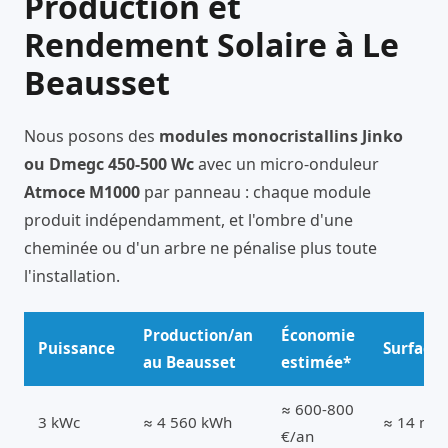
Production et
Rendement Solaire à Le
Beausset
Nous posons des
modules monocristallins Jinko
ou Dmegc 450-500 Wc
avec un micro-onduleur
Atmoce M1000
par panneau : chaque module
produit indépendamment, et l'ombre d'une
cheminée ou d'un arbre ne pénalise plus toute
l'installation.
Production/an
Économie
Puissance
Surface
au Beausset
estimée*
≈ 600-800
3 kWc
≈ 4 560 kWh
≈ 14 m²
€/an