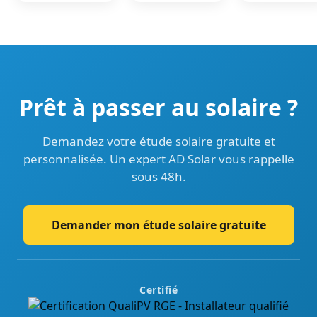
Prêt à passer au solaire ?
Demandez votre étude solaire gratuite et
personnalisée. Un expert AD Solar vous rappelle
sous 48h.
Demander mon étude solaire gratuite
Certifié