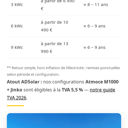
à partir de 6 490
3 kWc
≈ 8 – 11 ans
€
à partir de 10
6 kWc
≈ 6 – 9 ans
490 €
à partir de 13
9 kWc
≈ 6 – 9 ans
990 €
** Retour simple, hors inflation de l'électricité ; remises ponctuelles
selon période et configuration.
Atout ADSolar :
nos configurations
Atmoce M1000
+ Jinko
sont éligibles à la
TVA 5,5 %
—
notre guide
TVA 2026
.