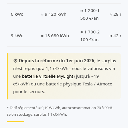
≈ 1 200-1
6 kWc
≈ 9 120 kWh
≈ 28 m²
500 €/an
≈ 1 700-2
9 kWc
≈ 13 680 kWh
≈ 42 m²
100 €/an
☀️ Depuis la réforme du 1er juin 2026
, le surplus
n'est repris qu'à 1,1 c€/kWh : nous le valorisons via
une
batterie virtuelle MyLight
(jusqu'à ~19
c€/kWh) ou une batterie physique Tesla / Atmoce
pour le secours.
* Tarif réglementé ≈ 0,19 €/kWh, autoconsommation 70 à 90 %
selon stockage, surplus 1,1 c€/kWh.