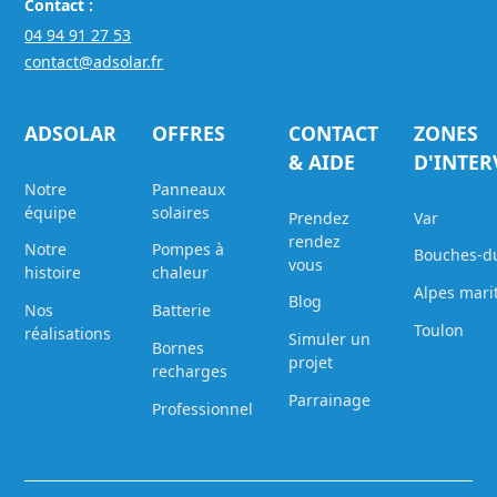
Contact :
04 94 91 27 53
contact@adsolar.fr
ADSOLAR
OFFRES
CONTACT
ZONES
& AIDE
D'INTE
Notre
Panneaux
équipe
solaires
Prendez
Var
rendez
Notre
Pompes à
Bouches-d
vous
histoire
chaleur
Alpes mari
Blog
Nos
Batterie
Toulon
réalisations
Simuler un
Bornes
projet
recharges
Parrainage
Professionnel