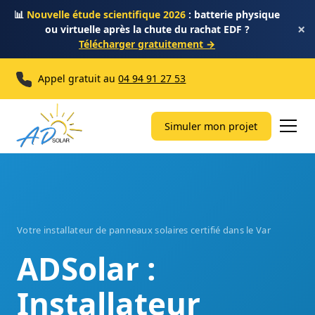
📊
Nouvelle étude scientifique 2026
: batterie physique
×
ou virtuelle après la chute du rachat EDF ?
Télécharger gratuitement →
Appel gratuit au
04 94 91 27 53
Simuler mon projet
Votre installateur de panneaux solaires certifié dans le Var
ADSolar :
Installateur