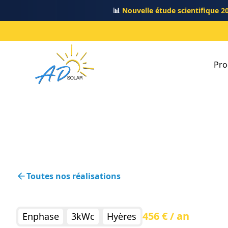
📊
Nouvelle étude scientifique 2
Pro
Toutes nos réalisations
456 € / an
Enphase
3kWc
Hyères