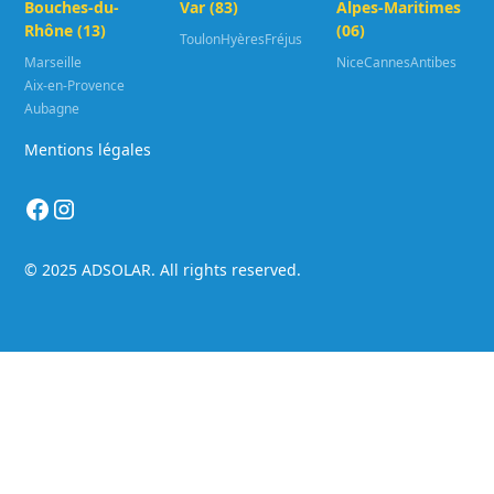
Bouches-du-
Var (83)
Alpes-Maritimes
Rhône (13)
(06)
Toulon
Hyères
Fréjus
Marseille
Nice
Cannes
Antibes
Aix-en-Provence
Aubagne
Mentions légales
© 2025 ADSOLAR. All rights reserved.