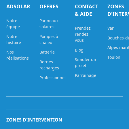
ADSOLAR
OFFRES
CONTACT
ZONES
& AIDE
D'INTE
Notre
Panneaux
équipe
solaires
Prendez
Var
rendez
Notre
Pompes à
Bouches-d
vous
histoire
chaleur
Alpes mari
Blog
Nos
Batterie
Toulon
réalisations
Simuler un
Bornes
projet
recharges
Parrainage
Professionnel
ZONES D'INTERVENTION