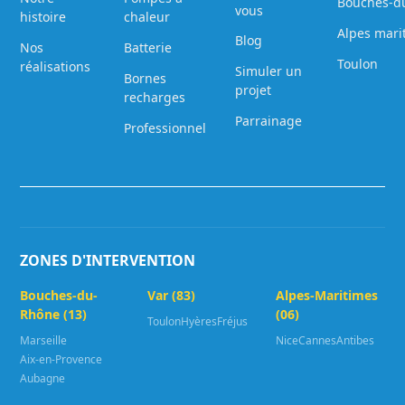
Bouches-d
vous
histoire
chaleur
Alpes mari
Blog
Nos
Batterie
Toulon
réalisations
Simuler un
Bornes
projet
recharges
Parrainage
Professionnel
ZONES D'INTERVENTION
Bouches-du-
Var (83)
Alpes-Maritimes
Rhône (13)
(06)
Toulon
Hyères
Fréjus
Marseille
Nice
Cannes
Antibes
Aix-en-Provence
Aubagne