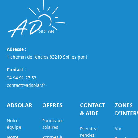
Adresse :
1 chemin de l’enclos,83210 Sollies pont
Contact :
04 94 91 27 53
contact@adsolar.fr
ADSOLAR
OFFRES
CONTACT
ZONES
& AIDE
D'INTE
Notre
Panneaux
équipe
solaires
Prendez
Var
rendez
Notre
Pompes à