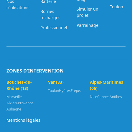
Nos
Batterie
Toulon
réalisations
Simuler un
Bornes
projet
recharges
Parrainage
Professionnel
ZONES D'INTERVENTION
Bouches-du-
Var (83)
Alpes-Maritimes
Rhône (13)
(06)
Toulon
Hyères
Fréjus
Marseille
Nice
Cannes
Antibes
Aix-en-Provence
Aubagne
Mentions légales