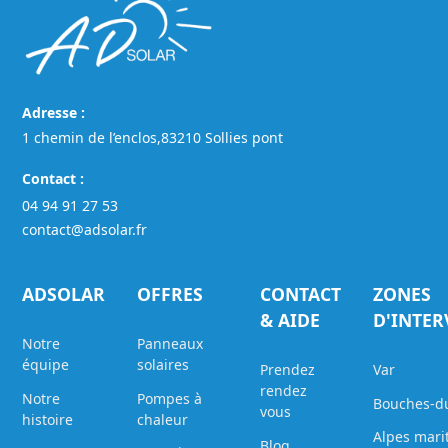
Adresse :
1 chemin de l’enclos,83210 Sollies pont
Contact :
04 94 91 27 53
contact@adsolar.fr
ADSOLAR
OFFRES
CONTACT
ZONES
& AIDE
D'INTE
Notre
Panneaux
équipe
solaires
Prendez
Var
rendez
Notre
Pompes à
Bouches-d
vous
histoire
chaleur
Alpes mari
Blog