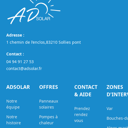
Adresse :
1 chemin de l’enclos,83210 Sollies pont
Contact :
04 94 91 27 53
contact@adsolar.fr
ADSOLAR
OFFRES
CONTACT
ZONES
& AIDE
D'INTE
Notre
Panneaux
équipe
solaires
Prendez
Var
rendez
Notre
Pompes à
Bouches-d
vous
histoire
chaleur
Alpes mari