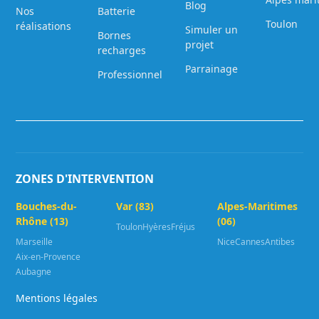
Blog
Nos
Batterie
Toulon
réalisations
Simuler un
Bornes
projet
recharges
Parrainage
Professionnel
ZONES D'INTERVENTION
Bouches-du-
Var (83)
Alpes-Maritimes
Rhône (13)
(06)
Toulon
Hyères
Fréjus
Marseille
Nice
Cannes
Antibes
Aix-en-Provence
Aubagne
Mentions légales