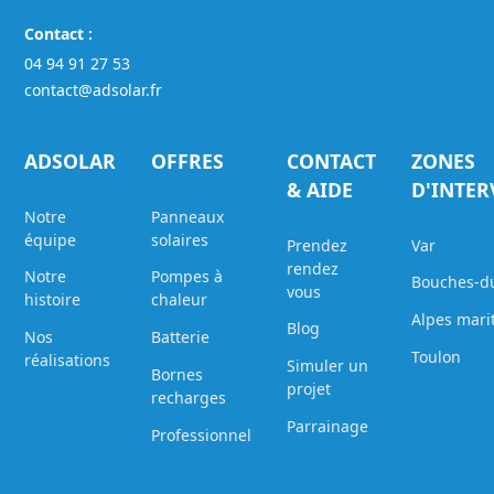
Contact :
04 94 91 27 53
contact@adsolar.fr
ADSOLAR
OFFRES
CONTACT
ZONES
& AIDE
D'INTE
Notre
Panneaux
équipe
solaires
Prendez
Var
rendez
Notre
Pompes à
Bouches-d
vous
histoire
chaleur
Alpes mari
Blog
Nos
Batterie
Toulon
réalisations
Simuler un
Bornes
projet
recharges
Parrainage
Professionnel