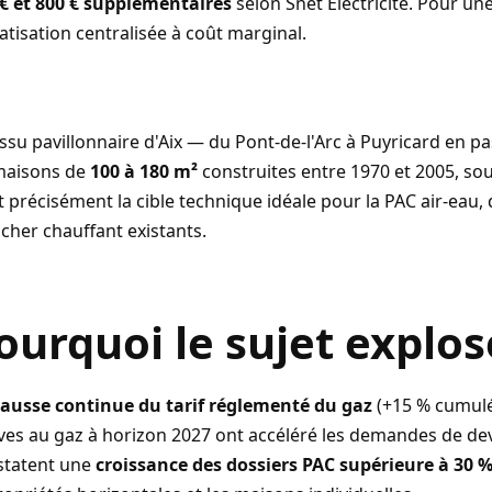
 € et 800 € supplémentaires
selon
Snet Électricité
. Pour une
atisation centralisée à coût marginal.
issu pavillonnaire d'Aix — du Pont-de-l'Arc à Puyricard en
maisons de
100 à 180 m²
construites entre 1970 et 2005, sou
t précisément la cible technique idéale pour la PAC air-eau, 
cher chauffant existants.
ourquoi le sujet explo
ausse continue du tarif réglementé du gaz
(+15 % cumulé
es au gaz à horizon 2027 ont accéléré les demandes de devis.
statent une
croissance des dossiers PAC supérieure à 30 