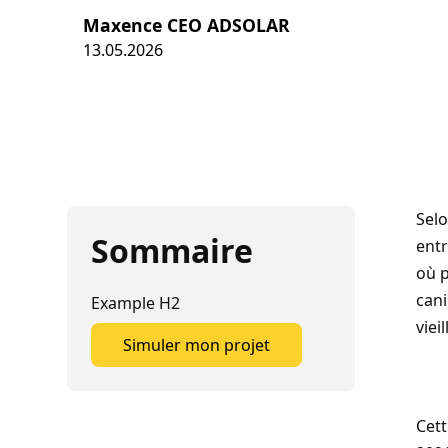
Maxence CEO ADSOLAR
13.05.2026
Sel
Sommaire
ent
où 
cani
Example H2
viei
Simuler mon projet
Simuler mon projet
Cett