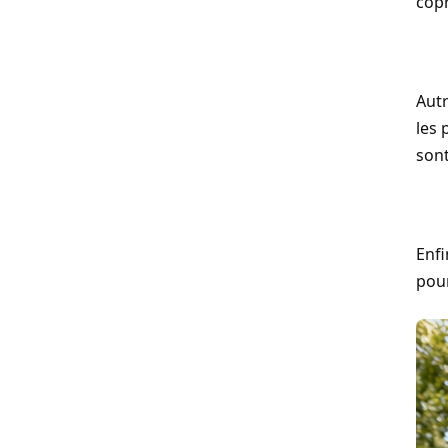
copr
Aut
les 
sont
Enfi
pour