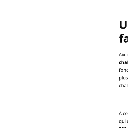
U
f
Aix-
cha
fon
plus
chal
À ce
qui