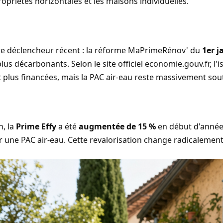
opriétés horizontales et les maisons individuelles.
re déclencheur récent : la réforme MaPrimeRénov' du
1er j
plus décarbonants. Selon
le site officiel economie.gouv.fr
, l
 plus financées, mais la PAC air-eau reste massivement sou
n, la
Prime Effy
a été
augmentée de 15 %
en début d'année
 une PAC air-eau. Cette revalorisation change radicalement