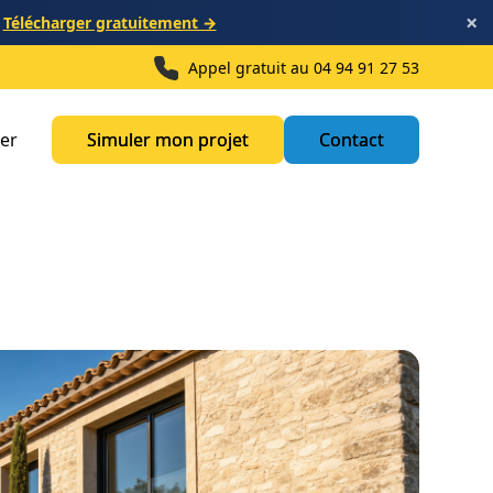
×
?
Télécharger gratuitement →
Appel gratuit au
04 94 91 27 53
ner
Simuler mon projet
Simuler mon projet
Contact
Contact