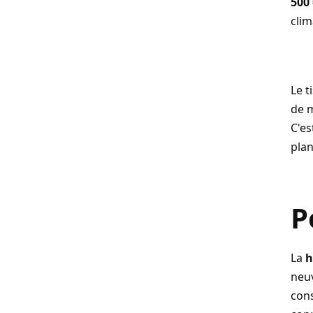
500
clim
Le t
de 
C'es
plan
P
La
h
neuv
con