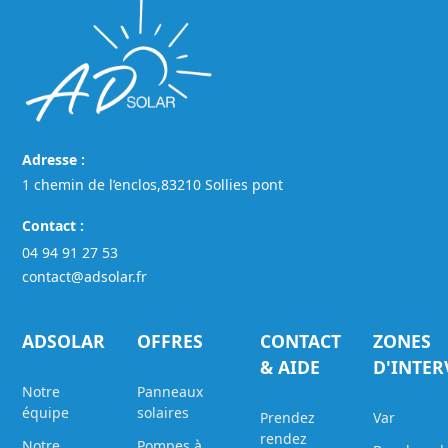
Adresse :
1 chemin de l’enclos,83210 Sollies pont
Contact :
04 94 91 27 53
contact@adsolar.fr
ADSOLAR
OFFRES
CONTACT
ZONES
& AIDE
D'INTE
Notre
Panneaux
équipe
solaires
Prendez
Var
rendez
Notre
Pompes à