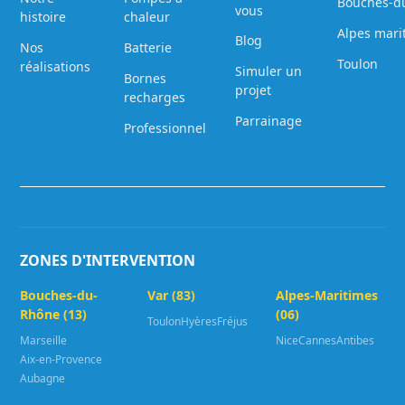
Bouches-d
vous
histoire
chaleur
Alpes mari
Blog
Nos
Batterie
Toulon
réalisations
Simuler un
Bornes
projet
recharges
Parrainage
Professionnel
ZONES D'INTERVENTION
Bouches-du-
Var (83)
Alpes-Maritimes
Rhône (13)
(06)
Toulon
Hyères
Fréjus
Marseille
Nice
Cannes
Antibes
Aix-en-Provence
Aubagne